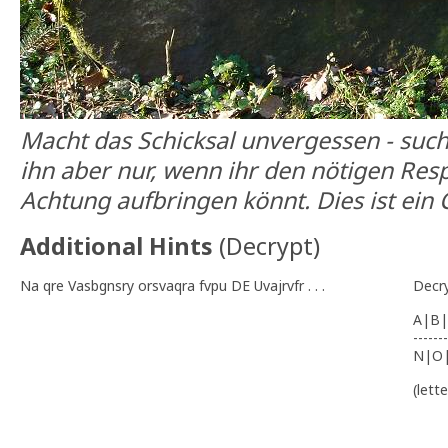
Macht das Schicksal unvergessen - such
ihn aber nur, wenn ihr den nötigen Res
Achtung aufbringen könnt. Dies ist ein 
Additional Hints
(
Decrypt
)
Na qre Vasbgnsry orsvaqra fvpu DE Uvajrvfr . . .
Decr
A|B|
-------
N|O
(lett