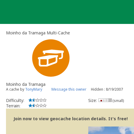
Skip
to
content
Moinho da Tramaga Multi-Cache
Moinho da Tramaga
A cache by
TonyMary
Message this owner
Hidden : 8/19/2007
Difficulty:
Size:
(small)
Terrain:
Join now to view geocache location details. It's free!