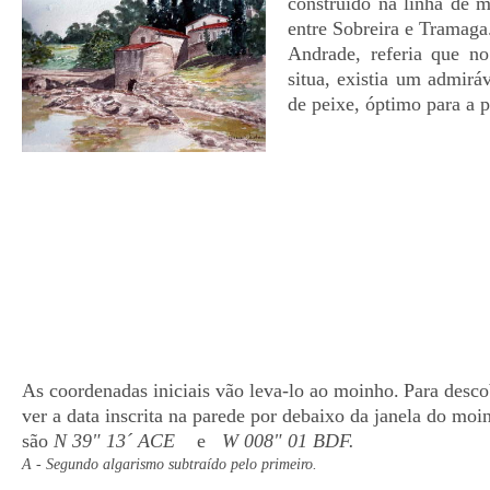
construído na linha de m
entre Sobreira e Tramaga
Andrade, referia que n
situa, existia um admir
de peixe, óptimo para a p
As coordenadas iniciais vão leva-lo ao moinho.
Para desco
ver a data inscrita na parede por debaixo da janela do mo
são
N 39" 13´ ACE
e
W 008" 01 BDF.
A - Segundo algarismo subtraído pelo primeiro.