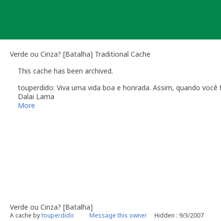
Skip
to
content
Verde ou Cinza? [Batalha] Traditional Cache
This cache has been archived.
touperdido: Viva uma vida boa e honrada. Assim, quando você 
Dalai Lama
More
Verde ou Cinza? [Batalha]
A cache by
touperdido
Message this owner
Hidden : 9/3/2007