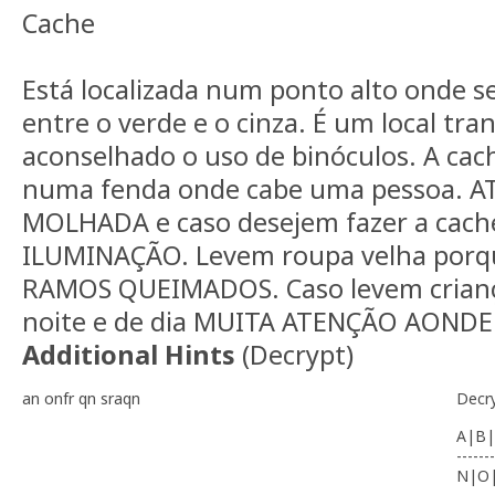
Cache
Está localizada num ponto alto onde se
entre o verde e o cinza. É um local tran
aconselhado o uso de binóculos. A cac
numa fenda onde cabe uma pessoa. 
MOLHADA e caso desejem fazer a cac
ILUMINAÇÃO. Levem roupa velha porque
RAMOS QUEIMADOS. Caso levem crianç
noite e de dia MUITA ATENÇÃO AOND
Additional Hints
(
Decrypt
)
an onfr qn sraqn
Decr
A|B|
-------
N|O