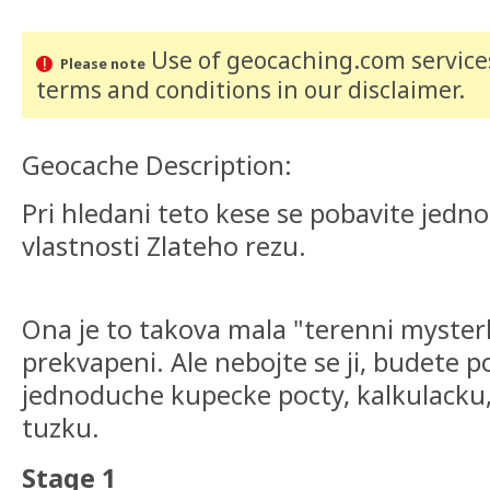
Use of geocaching.com services
Please note
terms and conditions
in our disclaimer
.
Geocache Description:
Pri hledani teto kese se pobavite jedn
vlastnosti Zlateho rezu.
Ona je to takova mala "terenni myster
prekvapeni. Ale nebojte se ji, budete p
jednoduche kupecke pocty, kalkulacku
tuzku.
Stage 1