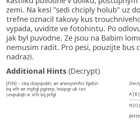
kastliku puvodne v doliku, postupnym 
zemi. Na kesi "sedi chciply holub" uz d
trefne oznacil takovy kus trouchniveho
vypada, uvidite ve fotohintu. Po odlov
jak byl puvodne. Ze jsou na Babim lomu
nemusim radit. Pro pesi, pouzijte bus c
nadrazi.
Additional Hints
(
Decrypt
)
[FIN] – cbq cbxyvpxbh, an arwoyvmfvz fgebzr
Decr
bq xrfr wr myhgl pgirerp, hivqvgr ub cev
A|B|
cevpubqh xr xrfv bq prfgl
-------
N|O
(lett