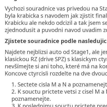
Vychozi souradnice vas privedou na St
byla krabicka s navodem jak zjistit fina
Krabicku ale nekdo odcizil a tak jsem s
zjednodusit a puvodni navod uvadim z
Zjistete souradnice podle nasleduji
Najdete nejblizsi auto od Stage1, ale j
klasickou RZ (drive SPZ) s klasickym cty
nevšímejte si ani toho, které má na konc
Koncove ctyrcisli rozdelte na dve dvouc
1. Sectete cisla M a N a poznamenejt
2. K souctu prictete vetsi z cisel M a 
poznamenejte.
3. K poslednimu souctu prictete pre