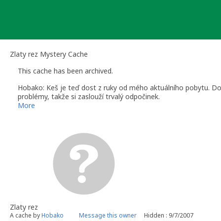
Skip
to
content
Zlaty rez Mystery Cache
This cache has been archived.
Hobako: Keš je teď dost z ruky od mého aktuálního pobytu. Dost
problémy, takže si zaslouží trvalý odpočinek.
More
Zlaty rez
A cache by
Hobako
Message this owner
Hidden : 9/7/2007