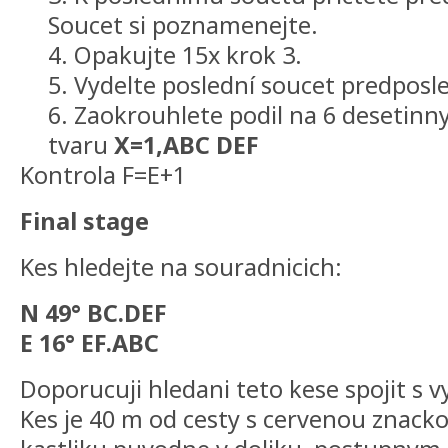
Soucet si poznamenejte.
4. Opakujte 15x krok 3.
5. Vydelte poslední soucet predpos
6. Zaokrouhlete podil na 6 desetinnyc
tvaru
X=1,ABC DEF
Kontrola F=E+1
Final stage
Kes hledejte na souradnicich:
N 49° BC.DEF
E 16° EF.ABC
Doporucuji hledani teto kese spojit s 
Kes je 40 m od cesty s cervenou znacko