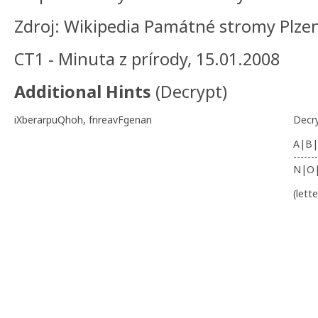
Zdroj: Wikipedia Památné stromy Plze
CT1 - Minuta z prírody, 15.01.2008
Additional Hints
(
Decrypt
)
iXberarpuQhoh, frireavFgenan
Decr
A|B|
-------
N|O
(lett