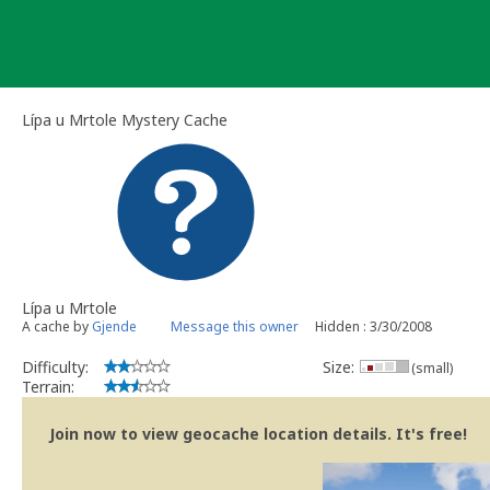
Skip
to
content
Lípa u Mrtole Mystery Cache
Lípa u Mrtole
A cache by
Gjende
Message this owner
Hidden : 3/30/2008
Difficulty:
Size:
(small)
Terrain:
Join now to view geocache location details. It's free!