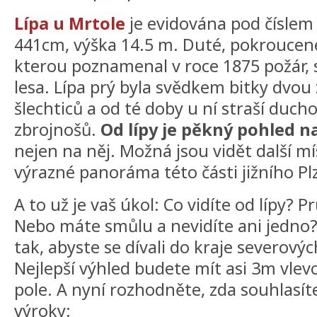
Lípa u Mrtole
je evidována pod číslem 
441cm, výška 14.5 m. Duté, pokroucené 
kterou poznamenal v roce 1875 požár, s
lesa. Lípa prý byla svědkem bitky dvo
šlechticů a od té doby u ní straší duch
zbrojnošů.
Od lípy je pěkný pohled n
nejen na něj. Možná jsou vidět další mí
výrazné panoráma této části jižního Pl
A to už je vaš úkol: Co vidíte od lípy? 
Nebo máte smůlu a nevidíte ani jedno? 
tak, abyste se dívali do kraje severo
Nejlepší výhled budete mít asi 3m vlevo
pole. A nyní rozhodněte, zda souhlasíte
výroky: