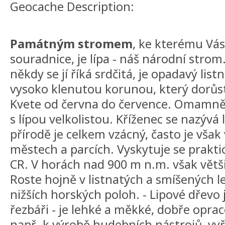
Geocache Description:
Památným stromem
, ke kterému Vá
souradnice, je lípa - náš národní strom
někdy se jí říká srdčitá, je opadavý lis
vysoko klenutou korunou, který dorůst
Kvete od června do července. Omamně v
s lípou velkolistou. Kříženec se nazývá
přírodě je celkem vzácný, často je však
městech a parcích. Vyskytuje se prakt
CR. V horách nad 900 m n.m. však větši
Roste hojně v listnatých a smíšených le
nižších horských poloh. - Lipové dřevo
řezbáři - je lehké a měkké, dobře opra
např. k výrobě hudebních nástrojů, v