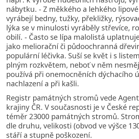
nábytku. - Z měkkého a lehkého lipové
vyrábejí bedny, tužky, překližky, rýsova
lýka se v minulosti vyráběly střevíce,
obilí. - Často se lípa malolistá uplatnu
jako meliorační či půdoochranná dřevina
populární léčivka. Suší se květ i s liste
plným rozkvětem, neboť v něm nesmějí 
používá při onemocněních dýchacího ús
nachlazení a při kašli.
Registr památných stromů vede Agent
krajiny ČR. V současnosti je v České re
téměr 23000 památných stromů. Stromy
dle druhu, velikosti (obvod ve výšce 
stáří a stupně poškození.