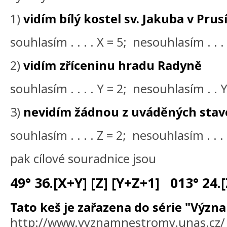
1)
vidím bílý kostel sv. Jakuba v Pru
souhlasím . . . . X = 5; nesouhlasím . . .
2)
vidím zříceninu hradu Radyně
souhlasím . . . . Y = 2; nesouhlasím . . Y
3)
nevidím žádnou z uváděných stav
souhlasím . . . . Z = 2; nesouhlasím . . .
pak cílové souradnice jsou
49° 36.[X+Y] [Z] [Y+Z+1]
013° 24.[
Tato keš je zařazena do série "Výz
http://www.vyznamnestromy.unas.cz/