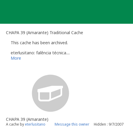
Skip
to
content
CHAPA 39 (Amarante) Traditional Cache
This cache has been archived.
eterlusitano: falência técnica....
More
CHAPA 39 (Amarante)
A cache by
eterlusitano
Message this owner
Hidden : 9/7/2007