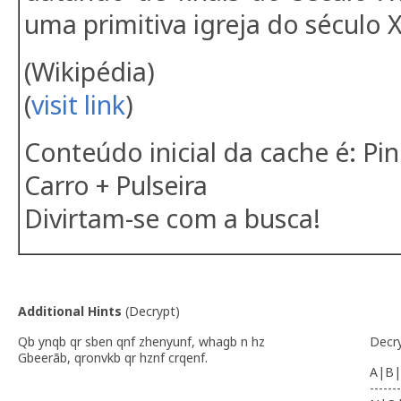
uma primitiva igreja do século XI
(Wikipédia)
(
visit link
)
Conteúdo inicial da cache é: Pin
Carro + Pulseira
Divirtam-se com a busca!
Additional Hints
(
Decrypt
)
Qb ynqb qr sben qnf zhenyunf, whagb n hz
Decr
Gbeerãb, qronvkb qr hznf crqenf.
A|B|
-------