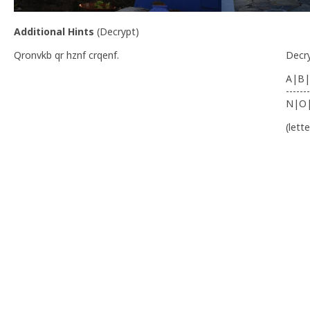
Additional Hints
(
Decrypt
)
Qronvkb qr hznf crqenf.
Decr
A|B|
-------
N|O
(lett