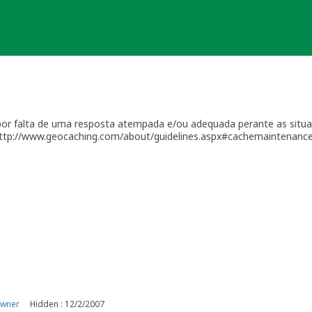
a por falta de uma resposta atempada e/ou adequada perante as situ
http://www.geocaching.com/about/guidelines.aspx#cachemaintenance
ionais à sua geocache para assegurar que está tudo em ordem para f
ocache (desaparecimento, estrago, humidade/infiltrações, etc.), ou
ente a sua geocache para que os outros saibam que não devem pro
o um período razoável de tempo - geralmente até 4 semanas - dentro
iver a receber a manutenção necessária ou estiver temporariament
ina da geocache.
 manter uma geocache, por favor coloque geocaches físicas no seu 
 Geocaches colocadas durante viagens não serão muito provavelmen
quado. Este plano deve permitir uma resposta rápida a problemas r
 que irá tomar conta dos problemas de manutenção na sua ausência. 
olocar a cache, por favor, contacte-me por [url=http://www.geocach
owner
Hidden : 12/2/2007
desta cache passará pelo mesmo processo de análise como se fosse