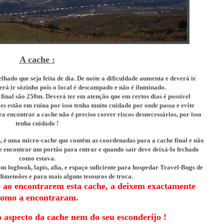
A cache :
lhado que seja feita de dia. De noite a dificuldade aumenta e deverá ir
rá ir sózinho pois o local é descampado e não é iluminado.
o final são 250m. Deverá ter em atenção que em certos dias é possivel
es estão em ruína por isso tenha muito cuidado por onde passa e evite
a encontrar a cache não é preciso correr riscos desnecessários, por isso
tenha cuidado !
s, é uma micro-cache que contêm as coordenadas para a cache final e não
 de encontrar um portão para entrar e quando sair deve deixá-lo fechado
como estava.
om logbook, lapis, afía, e espaço suficiente para hospedar Travel-Bugs de
imensões e para mais alguns tesouros de troca.
e ao encontrarem esta cache, a deixem exactamente
como a encontraram.
o aspecto da cache nem do seu esconderijo !