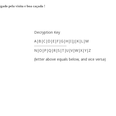
gado pela visita e boa caçada !
Decryption Key
A|B|C|D|E|F|G|H|I|J|K|L|M
-------------------------
N|O|P|Q|R|S|T|U|V|W|X|Y|Z
(letter above equals below, and vice versa)