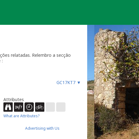
ações relatadas. Relembro a secção
 :
uncionar, especialmente quando
 faz um registo "Precisa de
GC17KT7
▼
curar a geocache até que tenha
 do qual deverá verificar o estado da
e desactivada por um longo período
Attributes
espaço habitual de geocaching e não
te publicadas a menos que possa
What are Attributes?
eportados, e deverá incluir o Nome
[/quote]
ing.com/email/?u=btreviewer]e-
Advertising with Us
 uma nova cache, com todas as