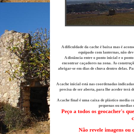
A dificuldade da cache é baixa mas é aconse
equipado com lanternas, não deve
A distância entre o ponto inicial e o pont
encontrar caçadores na zona.
As construçõ
abrigar-se em dias de chuva dentro delas.
Par
A cache inicial está nas coordenadas indicada
precisa de ser aberta, para lhe aceder terá
A cache final é uma caixa de plástico media c
pequenas ou medias d
Peço a todos os geocacher's qu
N
ão revele imagens ou 