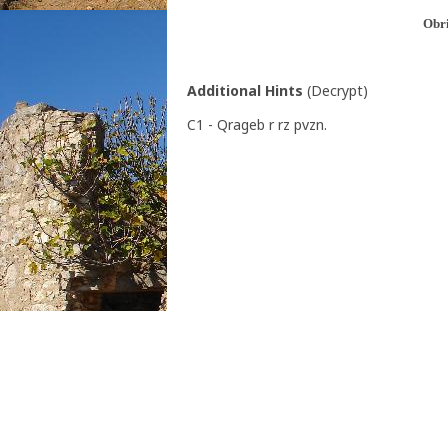
Obri
Additional Hints
(
Decrypt
)
C1 - Qrageb r rz pvzn.