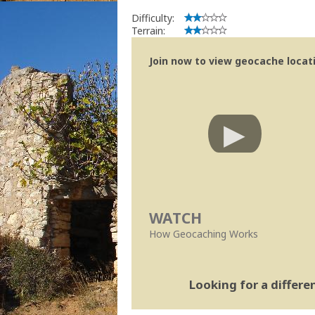
implicações que as guidelines actuais
Difficulty:
Se no local existe algum container, por
Terrain:
Obrigado
[b] btreviewer [/b]
Join now to view geocache locatio
Geocaching.com Volunteer Cache Re
[url=http://support.groundspeak.com/i
WATCH
How Geocaching Works
Looking for a differ