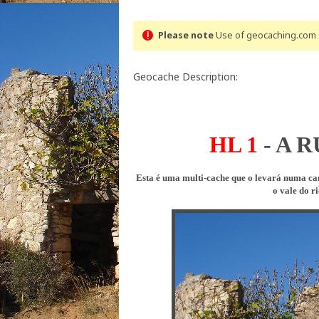
Please note
Use of geocaching.com s
Geocache Description:
HL 1
- A
RU
Esta é uma multi-cache que o levará numa ca
o vale do ri