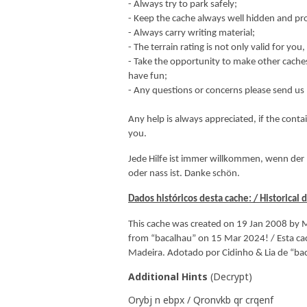
- Always try to park safely;
- Keep the cache always well hidden and pr
- Always carry writing material;
- The terrain rating is not only valid for you
- Take the opportunity to make other caches 
have fun;
- Any questions or concerns please send us
Any help is always appreciated, if the cont
you.
Jede Hilfe ist immer willkommen, wenn der 
oder nass ist. Danke schön.
Dados históricos desta cache: / Historical 
This cache was created on 19 Jan 2008 by 
from “bacalhau” on 15 Mar 2024! / Esta cac
Madeira. Adotado por Cidinho & Lia de “b
Additional Hints
(
Decrypt
)
Orybj n ebpx / Qronvkb qr crqenf