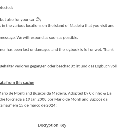
otected;
, but also for your car
😊;
in the various locations on the island of Madeira that you visit and
 message. We will respond as soon as possible.
ainer has been lost or damaged and the logbook is full or wet. Thank
Behälter verloren gegangen oder beschädigt ist und das Logbuch voll
data from this cache
:
Mario de Monti and Buzicos da Madeira. Adopted by Cidinho & Lia
he foi criada a 19 Jan 2008 por Mario de Monti and Buzicos da
acalhau” em 15 de março de 2024!
Decryption Key