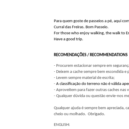
Para quem goste de passeios a pé, aqui c
Curral das Freiras. Bom Passeio.
For those who enjoy walking, the walk to E
Have a good trip.
RECOMENDAÇÕES / RECOMMENDATIONS
- Procurem estacionar sempre em seguranç
- Deixem a cache sempre bem escondida e p
- Levem sempre material de escrita;
-
A classificação do terreno não é válida a
- Aproveitem para fazer outras caches nas v
- Qualquer dúvida ou questão envie-nos m
Qualquer ajuda é sempre bem apreciada, cas
cheio ou molhado. Obrigado.
ENGLISH: