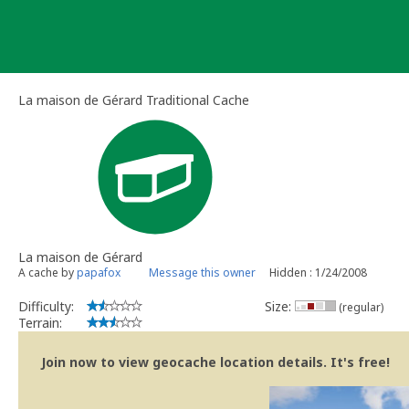
Skip
to
content
La maison de Gérard Traditional Cache
La maison de Gérard
A cache by
papafox
Message this owner
Hidden : 1/24/2008
Difficulty:
Size:
(regular)
Terrain:
Join now to view geocache location details. It's free!