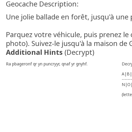
Geocache Description:
Une jolie ballade en forêt, jusqu'à une 
Parquez votre véhicule, puis prenez le 
photo). Suivez-le jusqu'à la maison de 
Additional Hints
(
Decrypt
)
Ra pbageronf qr yn puncryyr, qnaf yr gnyhf.
Decr
A|B|
-------
N|O
(lett