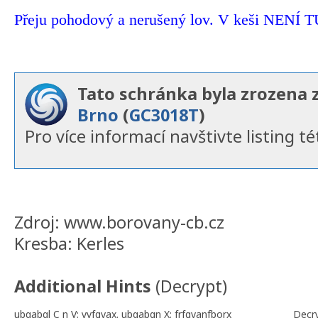
Přeju pohodový a nerušený lov. V keši NENÍ
Tato schránka byla zrozena 
Brno
(
GC3018T
)
Pro více informací navštivte listing té
Zdroj: www.borovany-cb.cz
Kresba: Kerles
Additional Hints
(
Decrypt
)
ubqabgl C n V: yvfgvax. ubqabgn X: frfgvanfborx
Decr