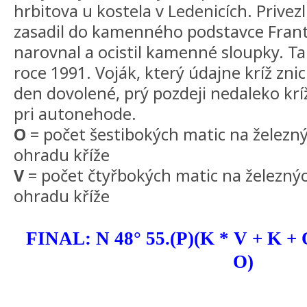
hrbitova u kostela v Ledenicích. Privezl h
zasadil do kamenného podstavce Frant
narovnal a ocistil kamenné sloupky. Ta
roce 1991. Voják, který údajne kríž zni
den dovolené, prý pozdeji nedaleko krí
pri autonehode.
O
= počet šestibokých matic na železnýc
ohradu kříže
V
= počet čtyřbokých matic na železných
ohradu kříže
FINAL: N 48° 55.(P)(K * V + K + O
O)