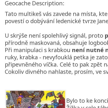
Geocache Description:
Tato multikeš vás zavede na místa, kte
povestí o dobývání ledenické tvrze Jan
U skrýše není spolehlivý signál, proto
p
přírodně maskovaná, obsahuje logbook
Při manipulaci s krabkou
není nutné n
ruky, krabka - nevyfouklá petka je zat
připevněného víčka. Celé to pak zpět 
Cokoliv divného nahlaste, prosím, ve s
Bylo to ke konci
Žižka v cele tá