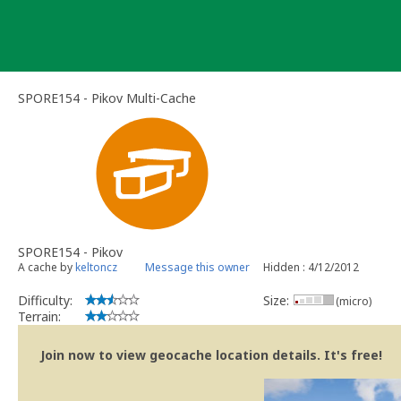
Skip
to
content
SPORE154 - Pikov Multi-Cache
SPORE154 - Pikov
A cache by
keltoncz
Message this owner
Hidden : 4/12/2012
Difficulty:
Size:
(micro)
Terrain:
Join now to view geocache location details. It's free!