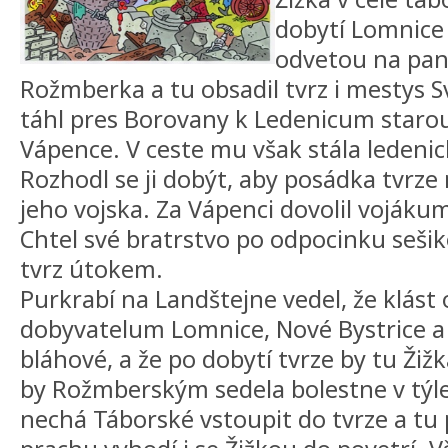
dobytí Lomnice 
odvetou na pans
Rožmberka a tu obsadil tvrz i mestys Sv
táhl pres Borovany k Ledenicum staro
Vápence. V ceste mu však stála ledenic
Rozhodl se ji dobýt, aby posádka tvrz
jeho vojska. Za Vápenci dovolil vojákum
Chtel své bratrstvo po odpocinku seši
tvrz útokem.
Purkrabí na Landštejne vedel, že klás
dobyvatelum Lomnice, Nové Bystrice a 
bláhové, a že po dobytí tvrze by tu Žiž
by Rožmberským sedela bolestne v týle
nechá Táborské vstoupit do tvrze a t