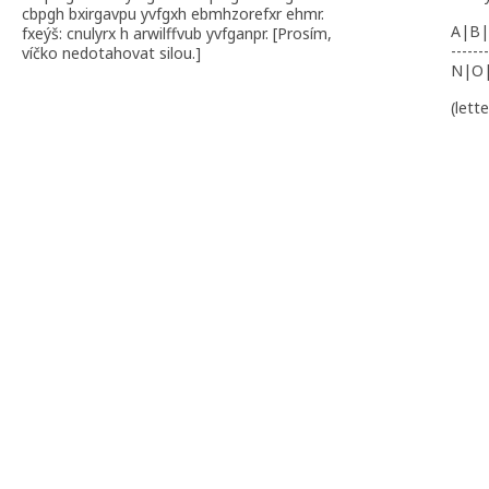
cbpgh bxirgavpu yvfgxh ebmhzorefxr ehmr.
A|B|
fxeýš: cnulyrx h arwilffvub yvfganpr. [Prosím,
-------
víčko nedotahovat silou.]
N|O
(lett