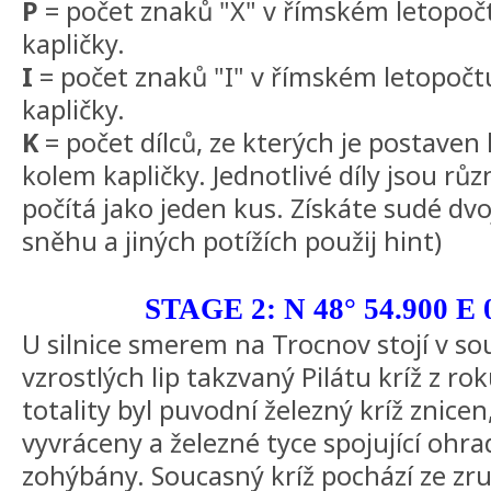
P
= počet znaků "X" v římském letopočt
kapličky.
I
= počet znaků "I" v římském letopočtu
kapličky.
K
= počet dílců, ze kterých je postave
kolem kapličky. Jednotlivé díly jsou růz
počítá jako jeden kus. Získáte sudé dvoj
sněhu a jiných potížích použij hint)
STAGE 2: N 48° 54.900 E 
U silnice smerem na Trocnov stojí v so
vzrostlých lip takzvaný Pilátu kríž z ro
totality byl puvodní železný kríž znic
vyvráceny a železné tyce spojující ohra
zohýbány. Soucasný kríž pochází ze z