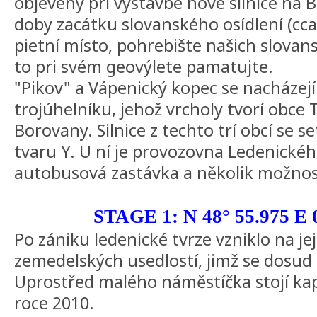
objeveny pri výstavbe nové silnice na
doby zacátku slovanského osídlení (cca 8.
pietní místo, pohrebište našich slovan
to pri svém geovýlete pamatujte.
"Pikov" a Vápenický kopec se nacházej
trojúhelníku, jehož vrcholy tvorí obce 
Borovany. Silnice z techto trí obcí se s
tvaru Y. U ní je provozovna Ledenické
autobusová zastávka a několik možnos
STAGE 1: N 48° 55.975 E 
Po zániku ledenické tvrze vzniklo na je
zemedelských usedlostí, jimž se dosud 
Uprostřed malého náměstíčka stojí kap
roce 2010.