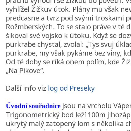
prachu vyhodí i se Žižkou do povetrí. V
vyhlížel Žižkuv útok. Plány mu však ne
predcasne a tvrz pod svými troskami p
Rožmberských. To se stalo práve v té do
šikoval své vojsko k útoku. Když se do
purkrabe chystal, zvolal: „Tys svuj úklad
purkrabe, my však pykáme bez viny, kd
Od té doby se ríká onem polím, kde Žiž
„Na Pikove“.
Další info viz
log od Preseky
jsou na vrcholu Vápe
Úvodní souřadnice
Trigonometrický bod leží 100m jihozáp
ukrytý malý zatopený lom s několika c