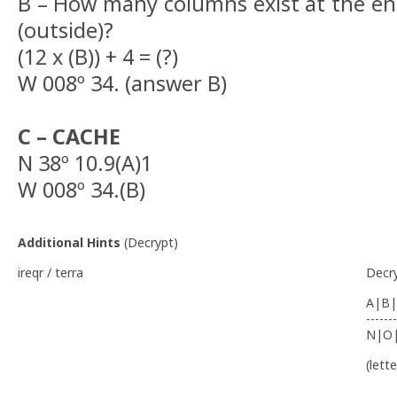
B – How many columns exist at the ent
(outside)?
(12 x (B)) + 4 = (?)
W 008º 34. (answer B)
C – CACHE
N 38º 10.9(A)1
W 008º 34.(B)
Additional Hints
(
Decrypt
)
ireqr / terra
Decr
A|B|
-------
N|O
(lett