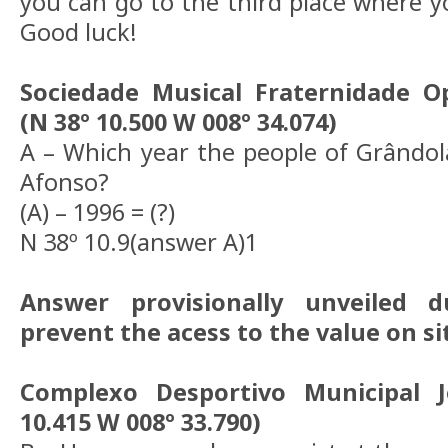
you can go to the third place where y
Good luck!
Sociedade Musical Fraternidade O
(N 38º 10.500 W 008º 34.074)
A – Which year the people of Grândola
Afonso?
(A) – 1996 = (?)
N 38º 10.9(answer A)1
Answer provisionally unveiled 
prevent the acess to the value on si
Complexo Desportivo Municipal 
10.415 W 008º 33.790)