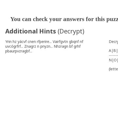
You can check your answers for this puz
Additional Hints
(
Decrypt
)
Yrin hz yácvf cnen rfperire... Vairfgvtn gbqnf nf
Decr
uvcógrfrf... Znagrz n pnyzn... Nhzragn bf grhf
A|B|
pbaurpvzragbf...
-------
N|O
(lett