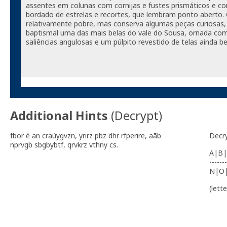
assentes em colunas com cornijas e fustes prismáticos e c
bordado de estrelas e recortes, que lembram ponto aberto. O
relativamente pobre, mas conserva algumas peças curiosas,
baptismal uma das mais belas do vale do Sousa, ornada com
saliências angulosas e um púlpito revestido de telas ainda be
Additional Hints
(
Decrypt
)
fbor é an craúygvzn, yrirz pbz dhr rfperire, aãb
Decr
nprvgb sbgbybtf, qrvkrz vthny cs.
A|B|
-------
N|O
(lett