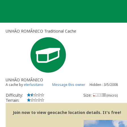
Skip
to
content
UNHÃO ROMÂNICO Traditional Cache
UNHÃO ROMÂNICO
A cache by
eterlusitano
Message this owner
Hidden : 3/5/2008
Difficulty:
Size:
(micro)
Terrain:
Join now to view geocache location details. It's free!