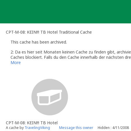
Skip
to
content
CPT-M-08: KEIN!!! TB Hotel Traditional Cache
This cache has been archived.
2: Da es hier seit Monaten keinen Cache zu finden gibt, archivi
Caches blockiert. Falls du den Cache innerhalb der nächsten dr
Sofern der Cache den aktuellen Guidelines entspricht, hole ich 
More
CPT-M-08: KEIN!!! TB Hotel
A cache by
TravelingViking
Message this owner
Hidden : 4/11/2008