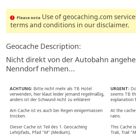
Use of geocaching.com services
Please note
terms and conditions
in our disclaimer
.
Geocache Description:
Nicht direkt von der Autobahn angehe
Nenndorf nehmen...
ACHTUNG:
Bitte nicht mehr als TB Hotel
URGENT:
Do 
verwenden, hier klaut leider jemand regelmäßig,
seems TB thi
anders ist der Schwund nicht zu erklären!
explanation 
Am Cache ist es auch bei Regen einigermassen
At the cache 
trocken.
rains.
Dieser Cache ist Teil des 1. Geocaching
This Cache i
Lehrpfads, Pfad "M" (Medium).
Trail, Trail 