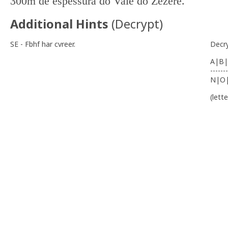
300m de espessura do Vale do Zêzere.
Additional Hints
(
Decrypt
)
SE - Fbhf har cvreer.
Decr
A|B|
-------
N|O
(lett