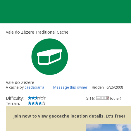
Skip
to
content
Vale do Zêzere Traditional Cache
Vale do Zêzere
A cache by
caedabarra
Message this owner
Hidden : 6/26/2008
Difficulty:
Size:
(other)
Terrain:
Join now to view geocache location details. It's free!