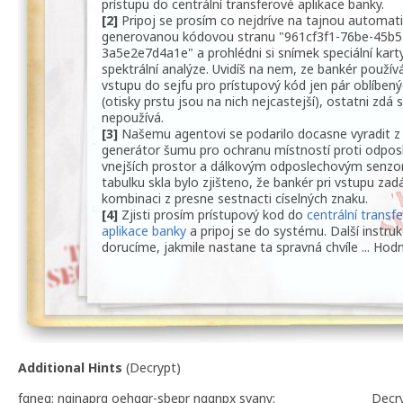
prístupu do centrální transferové aplikace banky.
[2]
Pripoj se prosím co nejdríve na tajnou automat
generovanou kódovou stranu "961cf3f1-76be-45b5
3a5e2e7d4a1e" a prohlédni si snímek speciální kart
spektrální analýze. Uvidíš na nem, ze bankér použív
vstupu do sejfu pro prístupový kód jen pár oblíbenýc
(otisky prstu jsou na nich nejcastejší), ostatni zdá 
nepoužívá.
[3]
Našemu agentovi se podarilo docasne vyradit z
generátor šumu pro ochranu místností proti odpos
vnejších prostor a dálkovým odposlechovým senzo
tabulku skla bylo zjišteno, že bankér pri vstupu zad
kombinaci z presne sestnacti císelných znaku.
[4]
Zjisti prosím prístupový kod do
centrální transf
aplikace banky
a pripoj se do systému. Další instruk
dorucíme, jakmile nastane ta spravná chvíle ... Hodn
Additional Hints
(
Decrypt
)
fgneg: nqinaprq oehggr-sbepr nggnpx svany:
Decr