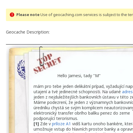
Please note
Use of geocaching.com services is subject to the t
Geocache Description:
Hello Jamesi, tady "M"
mám pro tebe jeden delikátní prípad, vyžadující na
utajení a tvé jedinecné schopnosti. Na udané
adres
jeden z nejduležitejších bankovních ústavu v této z
Máme podezrení, že jeden z významnych bankovní
úredníku chystá se svým komplicem neautorizovan
elektronický transfer obrího balíku penez do zeme
podporující terorismus.
[1]
Zde v
príloze A1
vidíš kartu onoho bankére, kte
umožnuje vstup do hlavních prostor banky a oprav