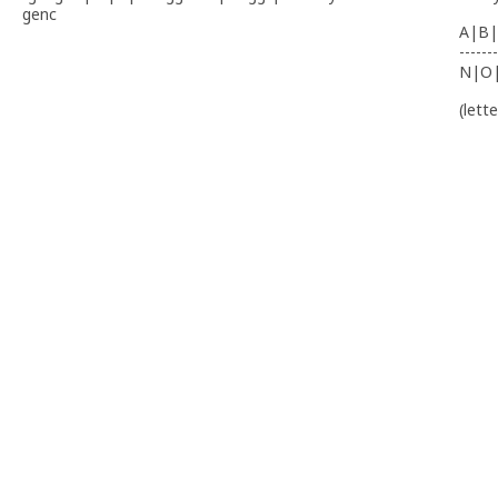
genc
A|B|
-------
N|O
(lett