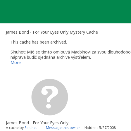
Skip
to
content
James Bond - For Your Eyes Only Mystery Cache
This cache has been archived.
Sinuhet: MI6 se tímto omlouvá Madbinovi za svou dlouhodobou
náprava budiž sjednána archive výstřelem.
Nashledanou u dalších modernějších detektivních případů se tě
More
spojka Sin
James Bond - For Your Eyes Only
A cache by
Sinuhet
Message this owner
Hidden : 5/27/2008