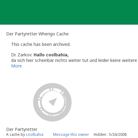
Skip
to
content
Der Partyretter Wherigo Cache
This cache has been archived.
Dr. Zarkov:
Hallo coolbahia,
da sich hier scheinbar nichts weiter tut und leider keine weite
Falls Du diese Cacheidee nicht weiterverfolgen möchtest, denk
More
einzusammeln. Solltest Du nochmals Interesse an einem Cache 
Mit freundlichem Gruß
Dr. Zarkov
Volunteer Geocaching.com Reviewer
Der Partyretter
A cache by
coolbahia
Message this owner
Hidden : 5/26/2008