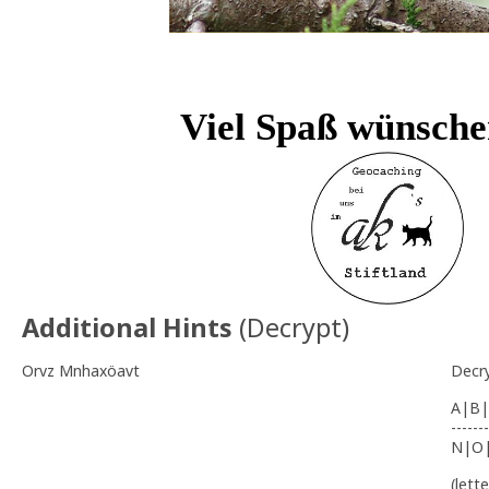
Viel Spaß wünsche
Additional Hints
(
Decrypt
)
Orvz Mnhaxöavt
Decr
A|B|
-------
N|O
(lett