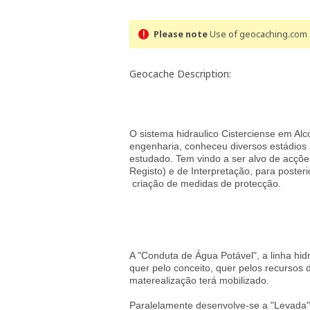
Please note
Use of geocaching.com s
Geocache Description:
O sistema hidraulico Cisterciense em Alc
engenharia, conheceu diversos estádios 
estudado. Tem vindo a ser alvo de acçõe
Registo) e de Interpretação, para poster
criação de medidas de protecção.
A "Conduta de Água Potável", a linha hid
quer pelo conceito, quer pelos recursos
materealização terá mobilizado.
Paralelamente desenvolve-se a "Levada" 