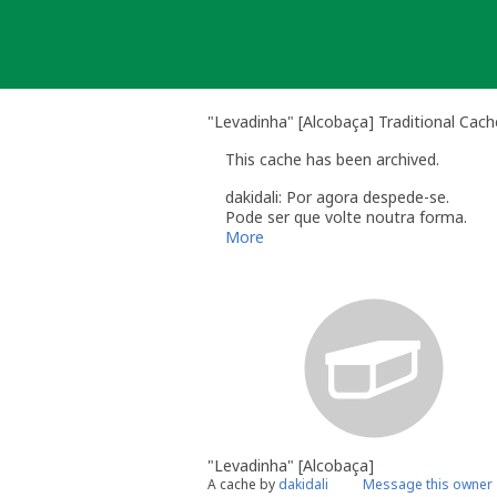
Skip
to
content
"Levadinha" [Alcobaça] Traditional Cach
This cache has been archived.
dakidali: Por agora despede-se.
Pode ser que volte noutra forma.
More
"Levadinha" [Alcobaça]
A cache by
dakidali
Message this owner