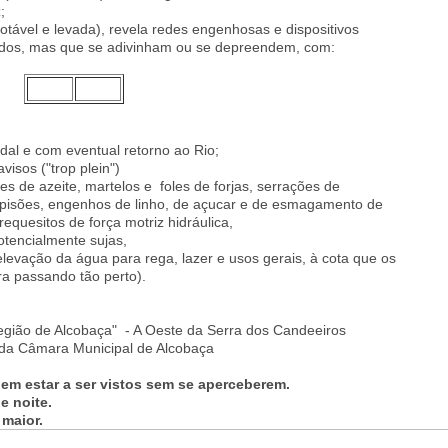
;
otável e levada), revela redes engenhosas e dispositivos
cidos, mas que se adivinham ou se depreendem, com:
dal e com eventual retorno ao Rio;
visos ("trop plein")
es de azeite, martelos e foles de forjas, serrações de
 pisões, engenhos de linho, de açucar e de esmagamento de
equesitos de força motriz hidráulica,
otencialmente sujas,
levação da água para rega, lazer e usos gerais, à cota que os
a passando tão perto).
 Região de Alcobaça" - A Oeste da Serra dos Candeeiros
 da Câmara Municipal de Alcobaça
dem estar a ser vistos sem se aperceberem.
e noite.
 maior.