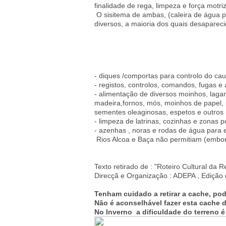
finalidade de rega, limpeza e força motriz
O sisitema de ambas, (caleira de água p
diversos, a maioria dos quais desapare
- diques /comportas para controlo do cau
- registos, controlos, comandos, fugas e a
- alimentação de diversos moinhos, lagar
madeira,fornos, mós, moinhos de papel,
sementes oleaginosas, espetos e outros r
- limpeza de latrinas, cozinhas e zonas p
- azenhas , noras e rodas de água para e
Rios Alcoa e Baça não permitiam (embor
Texto retirado de : "Roteiro Cultural da
Direcçã e Organização : ADEPA , Edição
Tenham cuidado a retirar a cache, po
Não é aconselhável fazer esta cache d
No Inverno a dificuldade do terreno é