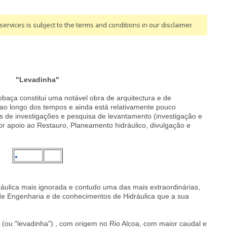
ervices is subject to the terms and conditions
in our disclaimer
.
"Levadinha"
obaça constitui uma notável obra de arquitectura e de
ao longo dos tempos e ainda está relativamente pouco
s de investigações e pesquisa de levantamento (investigação e
ior apoio ao Restauro, Planeamento hidráulico, divulgação e
ráulica mais ignorada e contudo uma das mais extraordinárias,
 de Engenharia e de conhecimentos de Hidráulica que a sua
(ou "levadinha") , com origem no Rio Alcoa, com maior caudal e