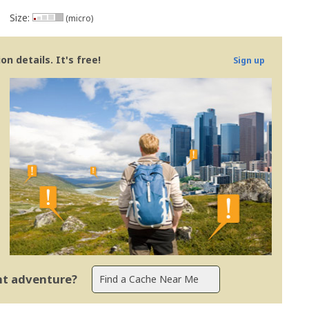
Size:
(micro)
n details. It's free!
Sign up
ent adventure?