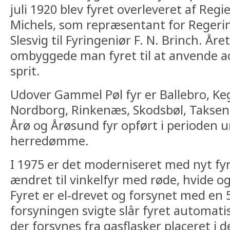
juli 1920 blev fyret overleveret af Reg
Michels, som repræsentant for Regeri
Slesvig til Fyringeniør F. N. Brinch. År
ombyggede man fyret til at anvende ac
sprit.
Udover Gammel Pøl fyr er Ballebro, K
Nordborg, Rinkenæs, Skodsbøl, Taksen
Årø og Årøsund fyr opført i perioden u
herredømme.
I 1975 er det moderniseret med nyt fy
ændret til vinkelfyr med røde, hvide o
Fyret er el-drevet og forsynet med en 
forsyningen svigte slår fyret automati
der forsynes fra gasflasker placeret i d