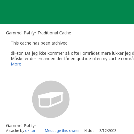
Skip
to
content
Gammel Pøl fyr Traditional Cache
This cache has been archived.
dk-tor: Da jeg ikke kommer så ofte i området mere lukker jeg 
Måske er der en anden der får en god ide til en ny cache i områ
Tak for alle besøgene!
More
Gammel Pøl fyr
A cache by
dk-tor
Message this owner
Hidden : 8/12/2008