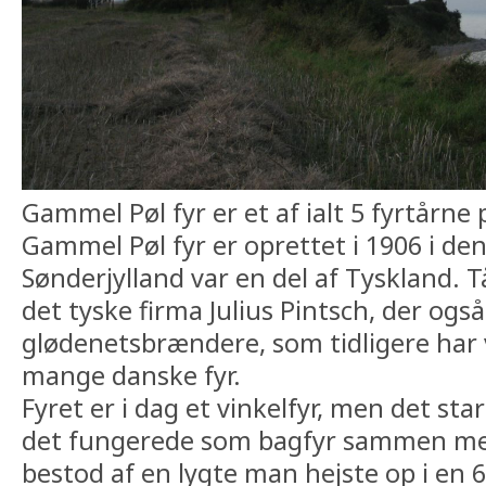
Gammel Pøl fyr er et af ialt 5 fyrtårne 
Gammel Pøl fyr er oprettet i 1906 i de
Sønderjylland var en del af Tyskland. Tå
det tyske firma Julius Pintsch, der også
glødenetsbrændere, som tidligere har 
mange danske fyr.
Fyret er i dag et vinkelfyr, men det st
det fungerede som bagfyr sammen med 
bestod af en lygte man hejste op i en 6