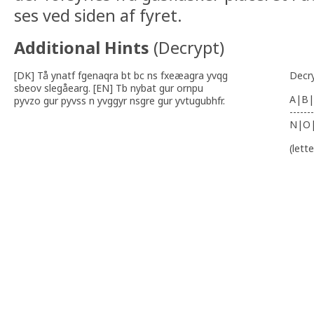
ses ved siden af fyret.
Additional Hints
(
Decrypt
)
[DK] Tå ynatf fgenaqra bt bc ns fxeæagra yvqg
Decr
sbeov slegåearg. [EN] Tb nybat gur ornpu
A|B|
pyvzo gur pyvss n yvggyr nsgre gur yvtugubhfr.
-------
N|O
(lett