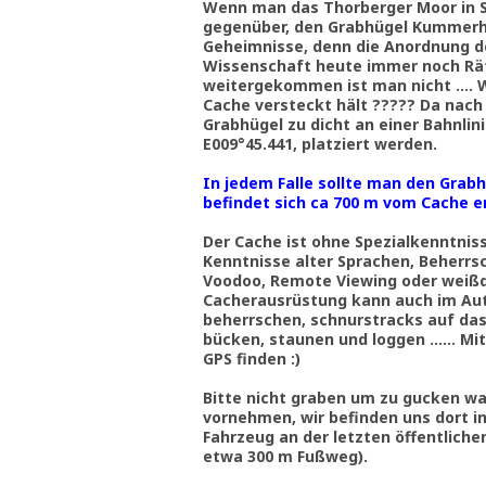
Wenn man das Thorberger Moor in S
gegenüber, den Grabhügel Kummerhy,
Geheimnisse, denn die Anordnung d
Wissenschaft heute immer noch Räts
weitergekommen ist man nicht …. We
Cache versteckt hält ????? Da nach
Grabhügel zu dicht an einer Bahnlini
E009°45.441, platziert werden.
In jedem Falle sollte man den Grab
befindet sich ca 700 m vom Cache 
Der Cache ist ohne Spezialkenntni
Kenntnisse alter Sprachen, Beherr
Voodoo, Remote Viewing oder weißde
Cacherausrüstung kann auch im Aut
beherrschen, schnurstracks auf das
bücken, staunen und loggen …… Mit
GPS finden :)
Bitte nicht graben um zu gucken wa
vornehmen, wir befinden uns dort in
Fahrzeug an der letzten öffentlich
etwa 300 m Fußweg).