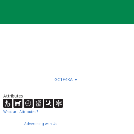
en im Menü auf [archive listing]
GC1F4KA
▼
de
Attributes
What are Attributes?
Advertising with Us