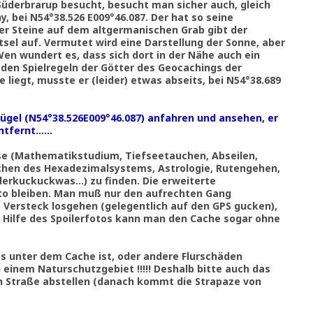
üderbrarup besucht, besucht man sicher auch, gleich
 bei N54°38.526 E009°46.087. Der hat so seine
er Steine auf dem altgermanischen Grab gibt der
el auf. Vermutet wird eine Darstellung der Sonne, aber
n wundert es, dass sich dort in der Nähe auch ein
 den Spielregeln der Götter des Geocachings der
e liegt, musste er (leider) etwas abseits, bei N54°38.689
hügel (N54°38.526E009°46.087) anfahren und ansehen, er
entfernt……
sse (Mathematikstudium, Tiefseetauchen, Abseilen,
schen des Hexadezimalsystems, Astrologie, Rutengehen,
rkuckuckwas...) zu finden. Die erweiterte
o bleiben. Man muß nur den aufrechten Gang
 Versteck losgehen (gelegentlich auf den GPS gucken),
 Hilfe des Spoilerfotos kann man den Cache sogar ohne
s unter dem Cache ist, oder andere Flurschäden
 einem Naturschutzgebiet !!!!! Deshalb bitte auch das
en Straße abstellen (danach kommt die Strapaze von