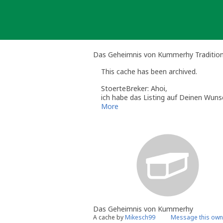
Skip
to
content
Das Geheimnis von Kummerhy Tradition
This cache has been archived.
StoerteBreker: Ahoi,
ich habe das Listing auf Deinen Wunsch
Wusstest Du schon, dass Du das bei d
More
klicken und dann wie bei einem norm
Viele Grüße aus dem Land zwischen 
StoerteBreker (Kai)
Volunteer Reviewer for Geocaching.
Hilfe, Tipps und Tricks findest D
Besuche doch auch einmal Stoerte
Das Geheimnis von Kummerhy
A cache by
Mikesch99
Message this own