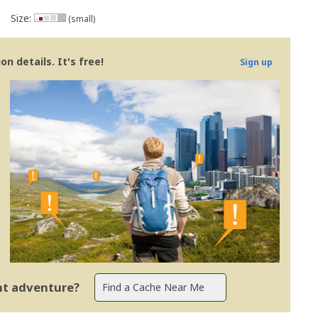
Size:
(small)
n details. It's free!
Sign up
ent adventure?