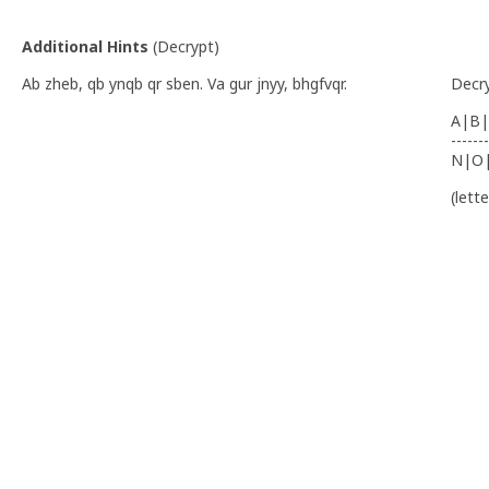
Additional Hints
(
Decrypt
)
Ab zheb, qb ynqb qr sben. Va gur jnyy, bhgfvqr.
Decr
A|B|
-------
N|O
(lett