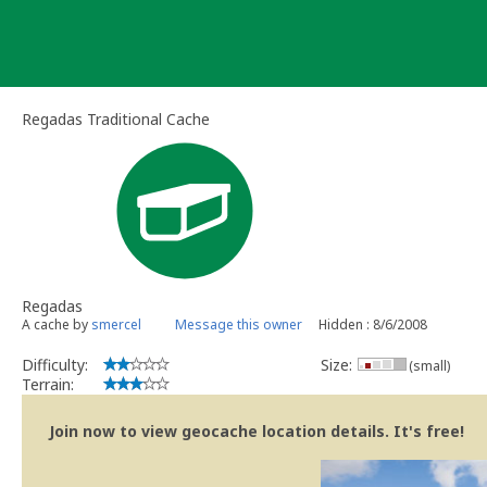
Skip
to
content
Regadas Traditional Cache
Regadas
A cache by
smercel
Message this owner
Hidden : 8/6/2008
Difficulty:
Size:
(small)
Terrain:
Join now to view geocache location details. It's free!