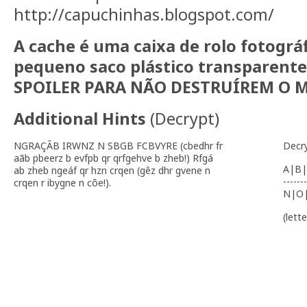
http://capuchinhas.blogspot.com/
A cache é uma caixa de rolo fotográ
pequeno saco plástico transparent
SPOILER PARA NÃO DESTRUÍREM O M
Additional Hints
(
Decrypt
)
NGRAÇÃB IRWNZ N SBGB FCBVYRE (cbedhr fr
Decr
aãb pbeerz b evfpb qr qrfgehve b zheb!) Rfgá
A|B|
ab zheb ngeáf qr hzn crqen (gêz dhr gvene n
-------
crqen r ibygne n côe!).
N|O
(lett