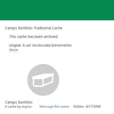
Skip
to
content
Campo Benfeito Traditional Cache
This cache has been archived.
utupiar: A ser recolocada brevemente.
More
Campo Benfeito
A cache by
utupiar
Message this owner
Hidden : 8/17/2008