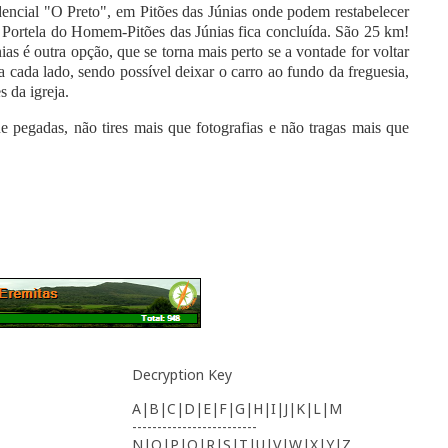
sidencial "O Preto", em Pitões das Júnias onde podem restabelecer
 da Portela do Homem-Pitões das Júnias fica concluída. São 25 km!
ias é outra opção, que se torna mais perto se a vontade for voltar
a cada lado, sendo possível deixar o carro ao fundo da freguesia,
es da igreja.
e pegadas, não tires mais que fotografias e não tragas mais que
Decryption Key
A|B|C|D|E|F|G|H|I|J|K|L|M
-------------------------
N|O|P|Q|R|S|T|U|V|W|X|Y|Z