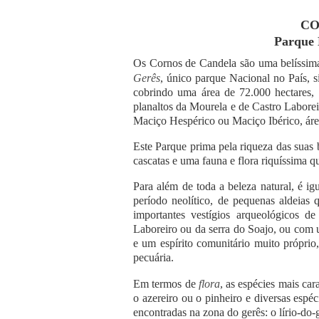
CO
Parque 
Os Cornos de Candela são uma belíssima
Gerês
, único parque Nacional no País, s
cobrindo uma área de 72.000 hectares,
planaltos da Mourela e de Castro Laborei
Maciço Hespérico ou Maciço Ibérico, área
Este Parque prima pela riqueza das suas be
cascatas e uma fauna e flora riquíssima q
Para além de toda a beleza natural, é i
período neolítico, de pequenas aldeias
importantes vestígios arqueológicos d
Laboreiro ou da serra do Soajo, ou com
e um espírito comunitário muito próprio,
pecuária.
Em termos de
flora
, as espécies mais car
o azereiro ou o pinheiro e diversas espé
encontradas na zona do gerês: o lírio-do-g