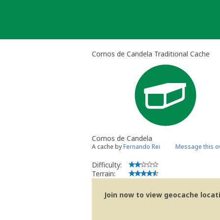
Skip
to
content
Cornos de Candela Traditional Cache
Cornos de Candela
A cache by
Fernando Rei
Message this o
Difficulty:
Terrain:
Join now to view geocache locatio