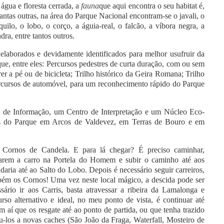
água e floresta cerrada, a
fauna
que aqui encontra o seu habitat é,
antas outras, na área do Parque Nacional encontram-se o javali, o
quilo, o lobo, o corço, a águia-real, o falcão, a víbora negra, a
ra, entre tantos outros.
elaborados e devidamente identificados para melhor usufruir da
rque, entre eles: Percursos pedestres de curta duração, com ou sem
rer a pé ou de bicicleta; Trilho histórico da Geira Romana; Trilho
ercursos de automóvel, para um reconhecimento rápido do Parque
 de Informação, um Centro de Interpretação e um Núcleo Eco-
es do Parque em Arcos de Valdevez, em Terras de Bouro e em
 Cornos de Candela. E para lá chegar? É preciso caminhar,
arem a carro na Portela do Homem e subir o caminho até aos
aria até ao Salto do Lobo. Depois é necessário seguir carreiros,
ambém os Cornos! Uma vez neste local mágico, a descida pode ser
sário ir aos Carris, basta atravessar a ribeira da Lamalonga e
rso alternativo e ideal, no meu ponto de vista, é continuar até
ém aí que os resgate até ao ponto de partida, ou que tenha trazido
ndu-los a novas caches (São João da Fraga, Waterfall, Mosteiro de