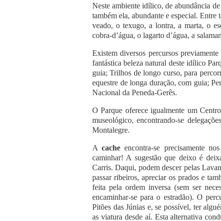
Neste ambiente idílico, de abundância de 
também ela, abundante e especial. Entre t
veado, o texugo, a lontra, a marta, o es
cobra-d’água, o lagarto d’água, a salamand
Existem diversos percursos previamente 
fantástica beleza natural deste idílico Pa
guia; Trilhos de longo curso, para percor
equestre de longa duração, com guia; P
Nacional da Peneda-Gerês.
O Parque oferece igualmente um Centro
museológico, encontrando-se delegaçõ
Montalegre.
A
cache
encontra-se precisamente nos
caminhar! A sugestão que deixo é deix
Carris. Daqui, podem descer pelas Lavand
passar ribeiros, apreciar os prados e t
feita pela ordem inversa (sem ser neces
encaminhar-se para o estradão). O percu
Pitões das Júnias e, se possível, ter algu
as viatura desde aí. Esta alternativa co