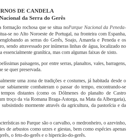
RNOS DE CANDELA
Nacional da Serra do Gerês
 formação rochosa que se situa no
Parque Nacional da Peneda-
itua-se no Alto Noroeste de Portugal, na fronteira com Espanha,
 englobando as serras do Gerês, Soajo, Amarela e Peneda e os
ro, sendo atravessado por inúmeras linhas de água, localizado no
 essencialmente granítica, mas com algumas faixas de xisto.
líssimas paisagens, por entre serras, planaltos, vales, barragens,
ue se quer preservada.
gualmente uma zona de tradições e costumes, já habitada desde o
 que sabiamente combateram o passar do tempo, encontrando-se
e tempos distantes (como os Dólmenes do planalto de Castro
 um troço da via Romana Braga-Astorga, na Mata da Albergaria),
 subsistindo mormente através da agricultura, da pastorícia e da
acterísticas no Parque são o carvalho, o medronheiro, o azevinho,
cies de arbustos como urzes e giestas, bem como espécies apenas
erês, o feto-do-gerês e o hipericão-do-gerês.