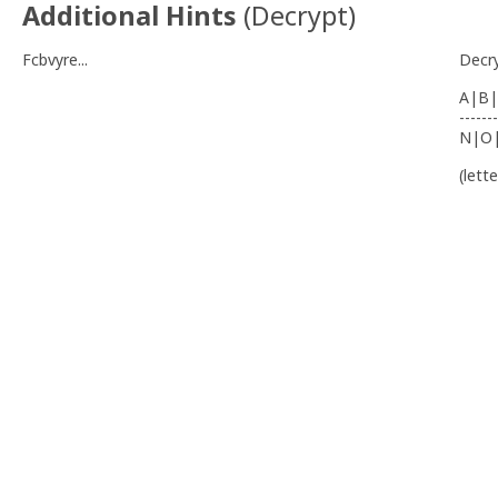
Additional Hints
(
Decrypt
)
Fcbvyre...
Decr
A|B|
-------
N|O
(lett