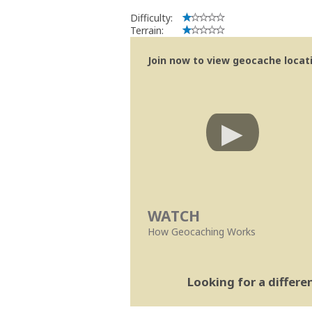
Abraço e obrigado,
Difficulty:
SUp3rFM
Terrain:
Geocaching.com Volunteer Cache Revi
Join now to view geocache locatio
WATCH
How Geocaching Works
Looking for a differ