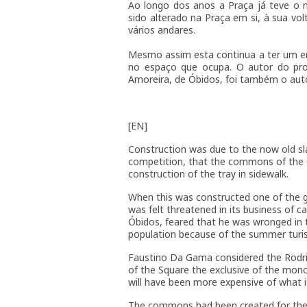
Ao longo dos anos a Praça já teve o n
sido alterado na Praça em si, à sua vo
vários andares.
Mesmo assim esta continua a ter um en
no espaço que ocupa. O autor do proj
Amoreira, de Óbidos, foi também o auto
[EN]
Construction was due to the now old sl
competition, that the commons of the C
construction of the tray in sidewalk.
When this was constructed one of the g
was felt threatened in its business of ca
Óbidos, feared that he was wronged in t
population because of the summer turi
Faustino Da Gama considered the Rodri
of the Square the exclusive of the mon
will have been more expensive of what i
The commons had been created for the qu