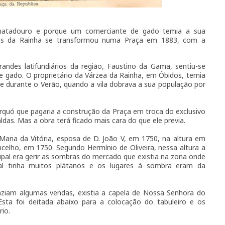
 matadouro e porque um comerciante de gado temia a sua
das da Rainha se transformou numa Praça em 1883, com a
ndes latifundiários da região, Faustino da Gama, sentiu-se
 gado. O proprietário da Várzea da Rainha, em Óbidos, temia
e durante o Verão, quando a vila dobrava a sua população por
quó que pagaria a construção da Praça em troca do exclusivo
das. Mas a obra terá ficado mais cara do que ele previa.
 Maria da Vitória, esposa de D. João V, em 1750, na altura em
elho, em 1750. Segundo Hermínio de Oliveira, nessa altura a
pal era gerir as sombras do mercado que existia na zona onde
al tinha muitos plátanos e os lugares à sombra eram da
aziam algumas vendas, existia a capela de Nossa Senhora do
sta foi deitada abaixo para a colocação do tabuleiro e os
io.