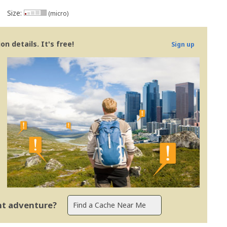
Size:
(micro)
ewer para Portugal.
n details. It's free!
Sign up
ent adventure?