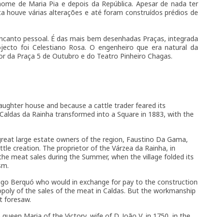
ome de Maria Pia e depois da República. Apesar de nada ter
lta houve várias alterações e até foram construídos prédios de
canto pessoal. É das mais bem desenhadas Praças, integrada
ecto foi Celestiano Rosa. O engenheiro que era natural da
r da Praça 5 de Outubro e do Teatro Pinheiro Chagas.
aughter house and because a cattle trader feared its
aldas da Rainha transformed into a Square in 1883, with the
reat large estate owners of the region, Faustino Da Gama,
ttle creation. The proprietor of the Várzea da Rainha, in
he meat sales during the Summer, when the village folded its
sm.
go Berquó who would in exchange for pay to the construction
opoly of the sales of the meat in Caldas. But the workmanship
t foresaw.
een Maria of the Victory, wife of D. João V, in 1750, in the