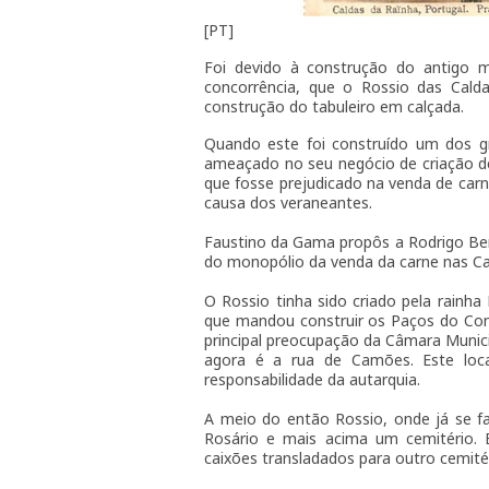
[PT]
Foi devido à construção do antigo
concorrência, que o Rossio das Cal
construção do tabuleiro em calçada.
Quando este foi construído um dos gra
ameaçado no seu negócio de criação de
que fosse prejudicado na venda de carn
causa dos veraneantes.
Faustino da Gama propôs a Rodrigo Ber
do monopólio da venda da carne nas Cal
O Rossio tinha sido criado pela rainha
que mandou construir os Paços do Conc
principal preocupação da Câmara Munici
agora é a rua de Camões. Este loc
responsabilidade da autarquia.
A meio do então Rossio, onde já se f
Rosário e mais acima um cemitério. E
caixões transladados para outro cemitér