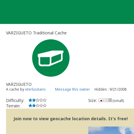
Skip
to
content
VARZIGUETO Traditional Cache
VARZIGUETO
A cache by
eterlusitano
Message this owner
Hidden : 9/21/2008
Difficulty:
Size:
(small)
Terrain:
Join now to view geocache location details. It's free!