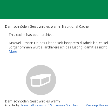
Skip
to
content
Dem schnöden Geist wird es warm! Traditional Cache
This cache has been archived.
Maxwell-Smart: Da das Listing seit längerem disabelt ist, es s
vorgenommen wurde, archiviere ich das Listing, damit es nicht
Wenn Du an dieser Stelle wieder einen Cache platzieren möchte
More
Mangels Wartung archivierte Caches werden allerdings nicht m
Maxwell-Smart
Volunteer Reviewer Geocaching.com Deutschland
Dem schnöden Geist wird es warm!
A cache by
Team Hallore und GC Supernase Mäxchen
Message this o