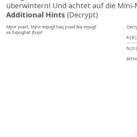
überwintern! Und achtet auf die Mini
Additional Hints
(
Decrypt
)
Mjrvr yvaxf, Mjrvr erpugf haq yvaxf iba erpugf
Decr
va Evpughat Jhuyr!
A|B|
-------
N|O
(lett