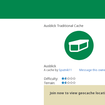
Skip
to
content
Ausblick Traditional Cache
Ausblick
A cache by
Sputnik11
Message this own
Difficulty:
Terrain:
Join now to view geocache locatio