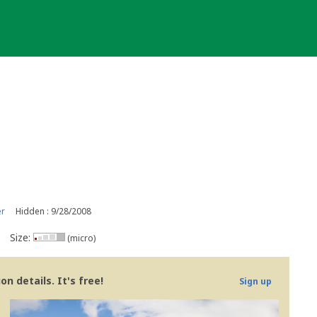
er
Hidden : 9/28/2008
Size:
(micro)
n details. It's free!
Sign up