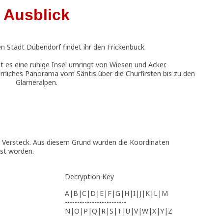
Ausblick
en Stadt Dübendorf findet ihr den Frickenbuck.
t es eine ruhige Insel umringt von Wiesen und Acker.
rrliches Panorama vom Säntis über die Churfirsten bis zu den
Glarneralpen.
n Versteck. Aus diesem Grund wurden die Koordinaten
st worden.
Decryption Key
A|B|C|D|E|F|G|H|I|J|K|L|M
-------------------------
N|O|P|Q|R|S|T|U|V|W|X|Y|Z