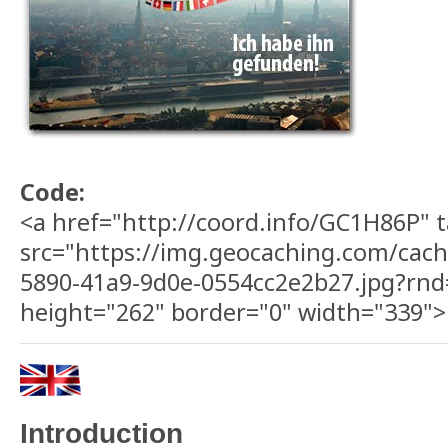
Code:
<a href="http://coord.info/GC1H86P" 
src="https://img.geocaching.com/cach
5890-41a9-9d0e-0554cc2e2b27.jpg?rnd
height="262" border="0" width="339">
Introduction