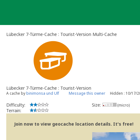
Skip
to
content
Lübecker 7-Türme-Cache : Tourist-Version Multi-Cache
Lübecker 7-Türme-Cache : Tourist-Version
A cache by
binimonsa und Ulf
Message this owner
Hidden : 10/17/2
Difficulty:
Size:
(micro)
Terrain:
Join now to view geocache location details. It's free!