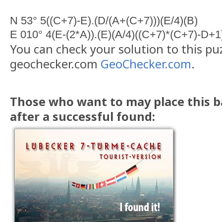
N 53° 5((C+7)-E).(D/(A+(C+7)))(E/4)(B)
E 010° 4(E-(2*A)).(E)(A/4)((C+7)*(C+7)-D+1
You can check your solution to this pu
geochecker.com
GeoChecker.com
.
Those who want to may place this ba
after a successful found: