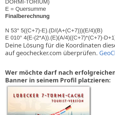
DORMI-TORIUM)
E = Quersumme
Finalberechnung
N 53° 5((C+7)-E).(D/(A+(C+7)))(E/4)(B)
E 010° 4(E-(2*A)).(E)(A/4)((C+7)*(C+7)-D+1
Deine Lösung für die Koordinaten dies
auf geochecker.com überprüfen.
GeoC
Wer möchte darf nach erfolgreiche
Banner in seinem Profil platzieren: