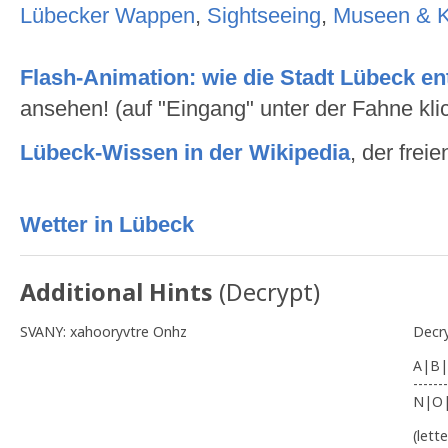
Lübecker Wappen
,
Sightseeing
,
Museen & K
Flash-Animation: wie die Stadt Lübeck en
ansehen! (auf "Eingang" unter der Fahne kli
Lübeck-Wissen in der Wikipedia
, der frei
Wetter in Lübeck
Additional Hints
(
Decrypt
)
SVANY: xahooryvtre Onhz
Decr
A|B|
-------
N|O
(lett