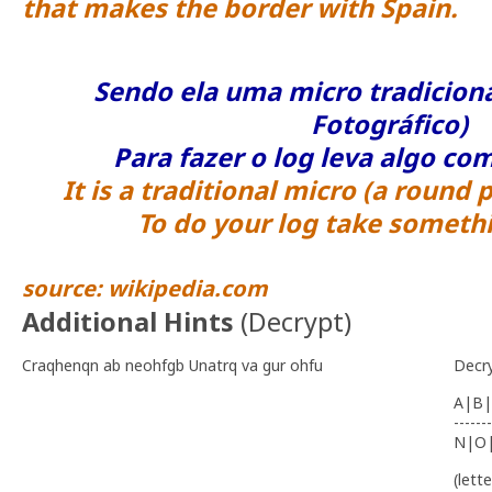
that makes the border with Spain.
Sendo ela uma micro tradiciona
Fotográfico)
Para fazer o log leva algo co
It is a traditional micro (a round p
To do your log take somethi
source: wikipedia.com
Additional Hints
(
Decrypt
)
Craqhenqn ab neohfgb Unatrq va gur ohfu
Decr
A|B|
-------
N|O
(lett