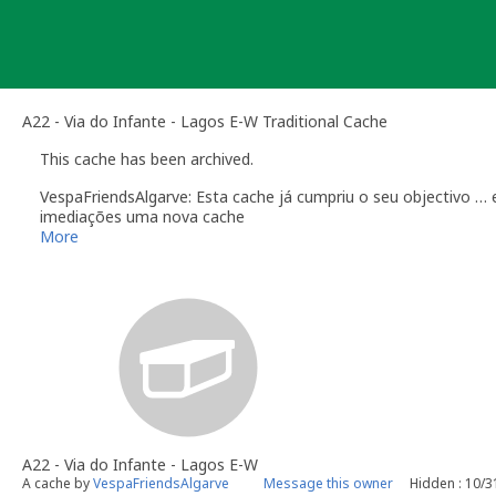
Skip
to
content
A22 - Via do Infante - Lagos E-W Traditional Cache
This cache has been archived.
VespaFriendsAlgarve: Esta cache já cumpriu o seu objectivo … e
imediações uma nova cache
More
A22 - Via do Infante - Lagos E-W
A cache by
VespaFriendsAlgarve
Message this owner
Hidden : 10/3