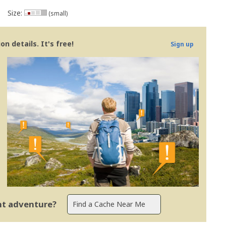
Size:
(small)
n details. It's free!
Sign up
ent adventure?