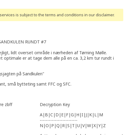
ervices is subject to the terms and conditions
in our disclaimer
.
SANDKULEN RUNDT #7
ejligt, lidt overset område i nærheden af Tørning Mølle.
et optimale er at tage dem alle på en ca. 3,2 km tur rundt i
gsjagten på Sandkulen"
yant, små bytteting samt FFC og SFC.
re zbff
Decryption Key
A|B|C|D|E|F|G|H|I|J|K|L|M
-------------------------
N|O|P|Q|R|S|T|U|V|W|X|Y|Z