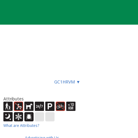
GC1HRVM
▼
Attributes
What are Attributes?
Advertising with Us