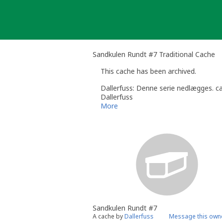
Skip
to
content
Sandkulen Rundt #7 Traditional Cache
This cache has been archived.
Dallerfuss: Denne serie nedlægges. ca
Dallerfuss
More
Sandkulen Rundt #7
A cache by
Dallerfuss
Message this own