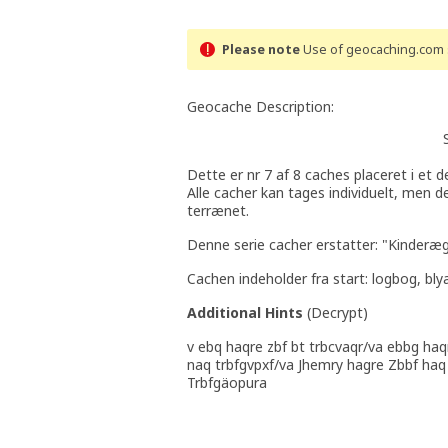
Please note
Use of geocaching.com s
Geocache Description:
Dette er nr 7 af 8 caches placeret i et d
Alle cacher kan tages individuelt, men d
terrænet.
Denne serie cacher erstatter: "Kinderæ
Cachen indeholder fra start: logbog, bl
Additional Hints
(
Decrypt
)
v ebq haqre zbf bt trbcvaqr/va ebbg haq
naq trbfgvpxf/va Jhemry hagre Zbbf haq
Trbfgäopura