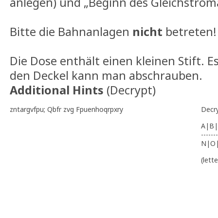
anlegen) und „Beginn des Gleichstrom
Bitte die Bahnanlagen
nicht
betreten!
Die Dose enthält einen kleinen Stift. Es
den Deckel kann man abschrauben.
Additional Hints
(
Decrypt
)
zntargvfpu; Qbfr zvg Fpuenhoqrpxry
Decr
A|B|
-------
N|O
(lett