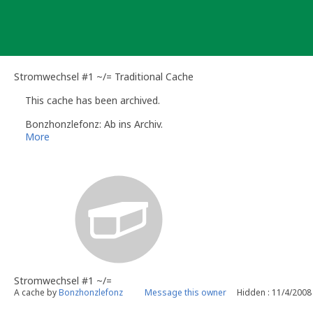
Skip
to
content
Stromwechsel #1 ~/= Traditional Cache
This cache has been archived.
Bonzhonzlefonz: Ab ins Archiv.
More
Stromwechsel #1 ~/=
A cache by
Bonzhonzlefonz
Message this owner
Hidden : 11/4/2008