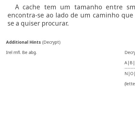
A cache tem um tamanho entre sma
encontra-se ao lado de um caminho que 
se a quiser procurar.
Additional Hints
(
Decrypt
)
Irel rnfl. Be abg.
Decr
A|B|
-------
N|O
(lett