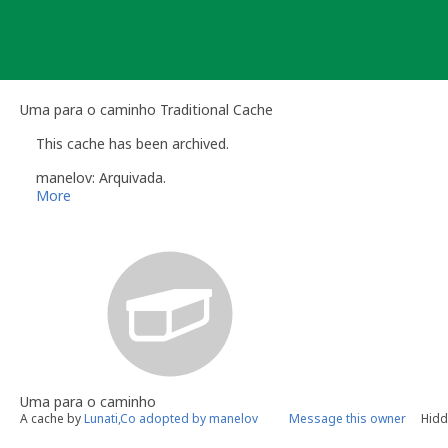
Skip
to
content
Uma para o caminho Traditional Cache
This cache has been archived.
manelov: Arquivada.
More
Uma para o caminho
A cache by
Lunati,Co adopted by manelov
Message this owner
Hidd