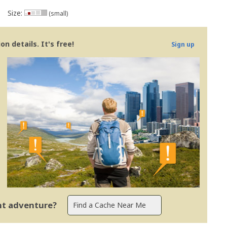
Size:
(small)
n details. It's free!
Sign up
ent adventure?