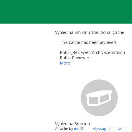
Skip
to
content
Vyhled na Smrcinu Traditional Cache
This cache has been archived.
Robin_Reviewer: Archivace listingu
Robin Reviewer
More
Vyhled na Smrcinu
A cache by
ms15
Message this owner