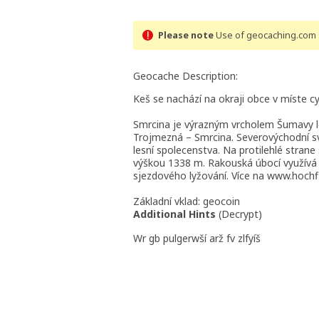
Please note
Use of geocaching.com s
Geocache Description:
Keš se nachází na okraji obce v míste cyk
Smrcina je výrazným vrcholem Šumavy le
Trojmezná – Smrcina. Severovýchodní sva
lesní spolecenstva. Na protilehlé stran
výškou 1338 m. Rakouská úbocí využívá r
sjezdového lyžování. Více na www.hochf
Základní vklad: geocoin
Additional Hints
(
Decrypt
)
Wr gb pulgerwší arž fv zlfyíš