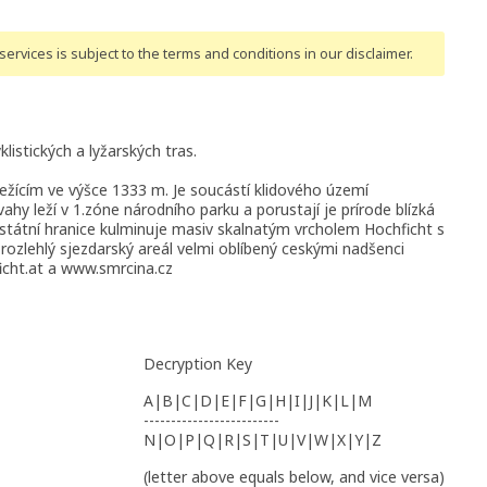
ervices is subject to the terms and conditions
in our disclaimer
.
listických a lyžarských tras.
žícím ve výšce 1333 m. Je soucástí klidového území
hy leží v 1.zóne národního parku a porustají je prírode blízká
e státní hranice kulminuje masiv skalnatým vrcholem Hochficht s
ozlehlý sjezdarský areál velmi oblíbený ceskými nadšenci
icht.at a www.smrcina.cz
Decryption Key
A|B|C|D|E|F|G|H|I|J|K|L|M
-------------------------
N|O|P|Q|R|S|T|U|V|W|X|Y|Z
(letter above equals below, and vice versa)