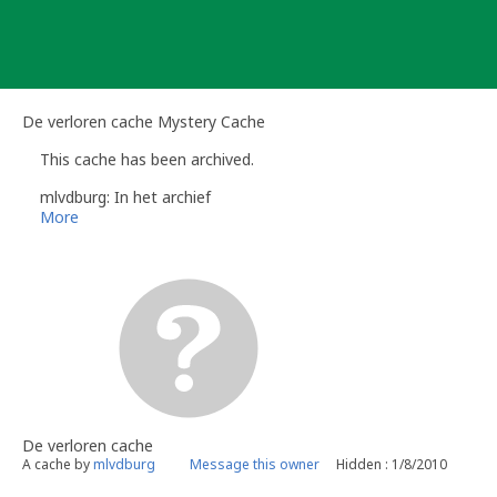
Skip
to
content
De verloren cache Mystery Cache
This cache has been archived.
mlvdburg: In het archief
More
De verloren cache
A cache by
mlvdburg
Message this owner
Hidden : 1/8/2010