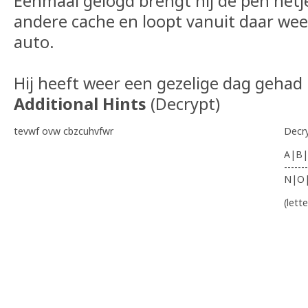
Eenmaal gelogd brengt hij de pen netj
andere cache en loopt vanuit daar weer
auto.
Hij heeft weer een gezelige dag gehad
Additional Hints
(
Decrypt
)
tevwf ovw cbzcuhvfwr
Decr
A|B|
-------
N|O
(lett