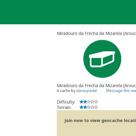
Skip
to
content
Miradouro da Frecha da Mizarela [Arouc
Miradouro da Frecha da Mizarela [Arouc
A cache by
daraopedal
Message this ow
Difficulty:
Terrain:
Join now to view geocache locatio