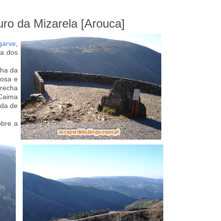
uro da Mizarela [Arouca]
garve
,
ta dos
cha da
tosa e
Frecha
Caima
eda de
obre a