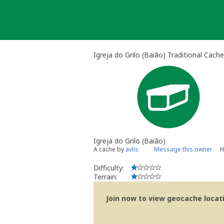
Skip
to
content
Igreja do Grilo (Baião) Traditional Cache
Igreja do Grilo (Baião)
A cache by
avlis
Message this owner
H
Difficulty:
Terrain:
Join now to view geocache locatio