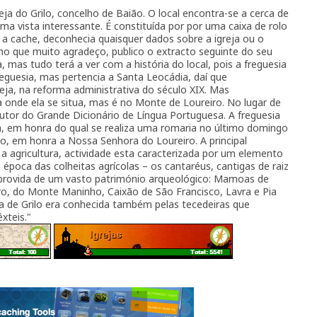
eja do Grilo, concelho de Baião. O local encontra-se a cerca de
ma vista interessante. É constituída por por uma caixa de rolo
a cache, deconhecia quaisquer dados sobre a igreja ou o
ho que muito agradeço, publico o extracto seguinte do seu
, mas tudo terá a ver com a história do local, pois a freguesia
reguesia, mas pertencia a Santa Leocádia, daí que
eja, na reforma administrativa do século XIX. Mas
onde ela se situa, mas é no Monte de Loureiro. No lugar de
 autor do Grande Dicionário de Língua Portuguesa. A freguesia
 em honra do qual se realiza uma romaria no último domingo
ho, em honra a Nossa Senhora do Loureiro. A principal
a agricultura, actividade esta caracterizada por um elemento
época das colheitas agrícolas – os cantaréus, cantigas de raiz
m provida de um vasto património arqueológico: Mamoas de
iro, do Monte Maninho, Caixão de São Francisco, Lavra e Pia
a de Grilo era conhecida também pelas tecedeiras que
xteis."