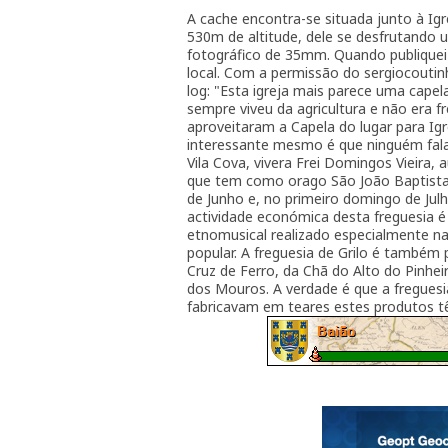
A cache encontra-se situada junto à Igr
530m de altitude, dele se desfrutando u
fotográfico de 35mm. Quando publiquei 
local. Com a permissão do sergiocoutin
log: "Esta igreja mais parece uma capela
sempre viveu da agricultura e não era f
aproveitaram a Capela do lugar para Igr
interessante mesmo é que ninguém fala 
Vila Cova, vivera Frei Domingos Vieira,
que tem como orago São João Baptista,
de Junho e, no primeiro domingo de Jul
actividade económica desta freguesia é 
etnomusical realizado especialmente na 
popular. A freguesia de Grilo é també
Cruz de Ferro, da Chã do Alto do Pinhe
dos Mouros. A verdade é que a freguesi
fabricavam em teares estes produtos tê