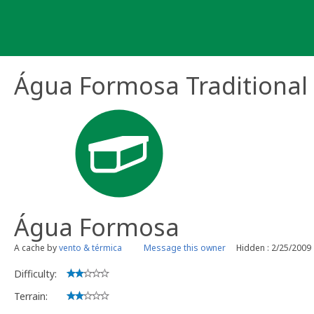
Skip
to
content
Água Formosa Traditional
Água Formosa
A cache by
vento & térmica
Message this owner
Hidden : 2/25/2009
Difficulty:
Terrain: