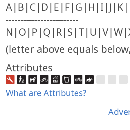
A|B|C|D|E|F|G|H|I|J|K
-------------------------
N|O|P|Q|R|S|T|U|V|W|
(letter above equals below,
Attributes
What are Attributes?
Adver