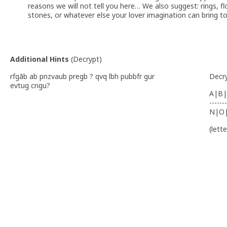
reasons we will not tell you here… We also suggest: rings, f
stones, or whatever else your lover imagination can bring t
Additional Hints
(
Decrypt
)
rfgãb ab pnzvaub pregb ? qvq lbh pubbfr gur
Decr
evtug cngu?
A|B|
-------
N|O
(lett