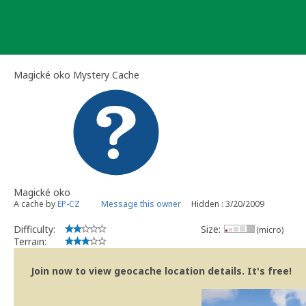
Skip
to
content
Magické oko Mystery Cache
Magické oko
A cache by
EP-CZ
Message this owner
Hidden : 3/20/2009
Difficulty:
Size:
(micro)
Terrain:
Join now to view geocache location details. It's free!