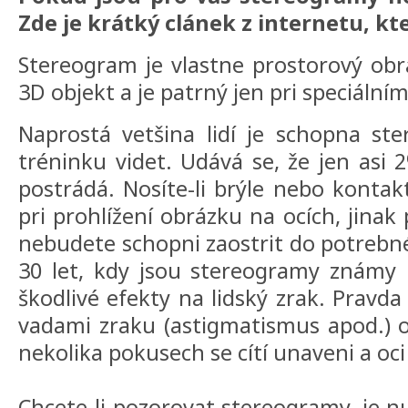
Zde je krátký clánek z internetu, kt
Stereogram je vlastne prostorový obr
3D objekt a je patrný jen pri speciální
Naprostá vetšina lidí je schopna st
tréninku videt. Udává se, že jen asi 
postrádá. Nosíte-li brýle nebo kontakt
pri prohlížení obrázku na ocích, jina
nebudete schopni zaostrit do potrebné
30 let, kdy jsou stereogramy známy 
škodlivé efekty na lidský zrak. Pravda 
vadami zraku (astigmatismus apod.) o
nekolika pokusech se cítí unaveni a oci 
Chcete-li pozorovat stereogramy, je n