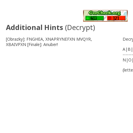
Additional Hints
(
Decrypt
)
[Obrazky]: FNGHEA, XNAPRYNEFXN MVQYR,
Decr
XBAIVPXN [Finale]: Anuber!
A|B|
-------
N|O
(lett