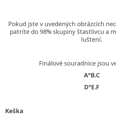
Pokud jste v uvedených obrázcích neco 
patríte do 98% skupiny štastlivcu a 
luštení.
Finálové souradnice jsou v
A°B.C
D°E.F
Keška