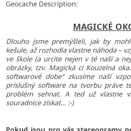
Geocache Description:
MAGICKÉ OK
Dlouho jsme premýšleli, jak by mohl
kešule, až rozhodla vlastne náhoda – v
ve škole (a urcite nejen v té naší a ne
obrázky, tzv. Magická ci Kouzelná oka
softwarové dobe“ zkusíme naší vzpom
príslušný software na tvorbu práve te
problém sehnat. A ted už vlastne ví
souradnice získat... :-)
Pokud jsou pro vás stereogramy no