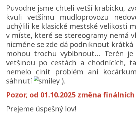
Puvodne jsme chteli vetší krabicku, zv
kvuli vetšímu mudloprovozu nedovo
uchýlili ke klasické mestské velikosti m
v míste, které se stereogramy nemá vl
nicméne se zde dá podniknout krátká p
mohou trochu vyblbnout... Terén je 
vetšinou po cestách a chodnících, t
nemelo cinit problém ani kocárkum
sáhnutí
).
Pozor, od 01.10.2025 změna finálních
Prejeme úspešný lov!