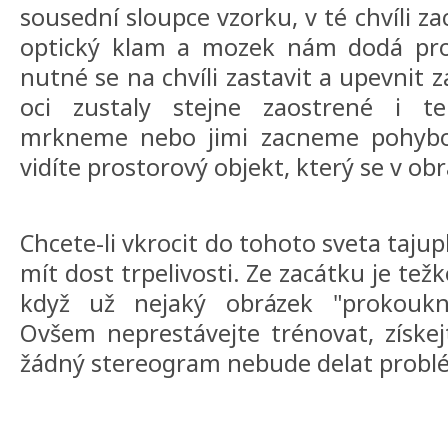
sousední sloupce vzorku, v té chvíli 
optický klam a mozek nám dodá pro
nutné se na chvíli zastavit a upevnit 
oci zustaly stejne zaostrené i te
mrkneme nebo jimi zacneme pohybov
vidíte prostorový objekt, který se v ob
Chcete-li vkrocit do tohoto sveta taju
mít dost trpelivosti. Ze zacátku je težk
když už nejaký obrázek "prokouk
Ovšem neprestávejte trénovat, získe
žádný stereogram nebude delat problé