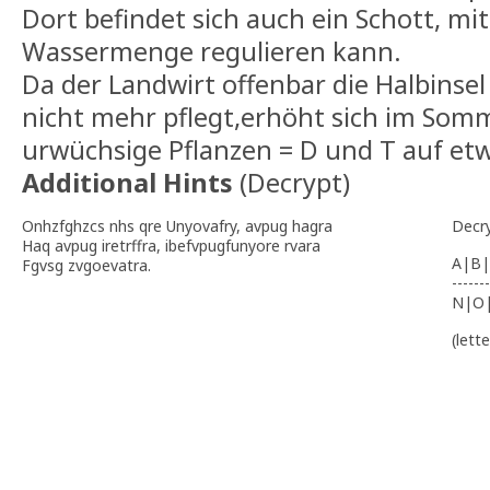
Dort befindet sich auch ein Schott, m
Wassermenge regulieren kann.
Da der Landwirt offenbar die Halbinsel
nicht mehr pflegt,erhöht sich im Som
urwüchsige Pflanzen = D und T auf et
Additional Hints
(
Decrypt
)
Onhzfghzcs nhs qre Unyovafry, avpug hagra
Decr
Haq avpug iretrffra, ibefvpugfunyore rvara
A|B|
Fgvsg zvgoevatra.
-------
N|O
(lett