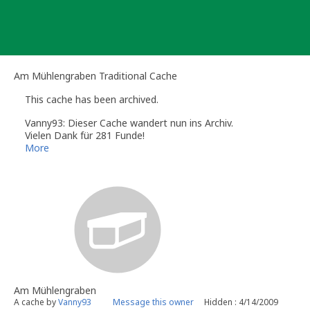
Skip
to
content
Am Mühlengraben Traditional Cache
This cache has been archived.
Vanny93: Dieser Cache wandert nun ins Archiv.
Vielen Dank für 281 Funde!
More
Am Mühlengraben
A cache by
Vanny93
Message this owner
Hidden : 4/14/2009