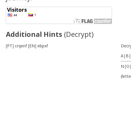
Additional Hints
(
Decrypt
)
[PT] crqenf [EN] ebpxf
Decr
A|B|
-------
N|O
(lett