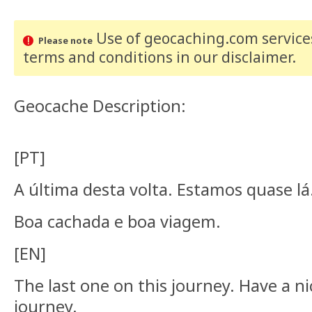
Use of geocaching.com services
Please note
terms and conditions
in our disclaimer
.
Geocache Description:
[PT]
A última desta volta. Estamos quase lá.
Boa cachada e boa viagem.
[EN]
The last one on this journey. Have a ni
journey.