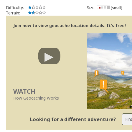
implicações que as guidelines actuais indicam.
Difficulty:
Size:
(small)
Se no local existe algum container, por favor recolha-o a fim de 
Terrain:
Obrigado
[b] btreviewer [/b]
Join now to view geocache location details. It's free!
Geocaching.com Volunteer Cache Reviewer
[url=http://support.groundspeak.com/index.php?pg=kb.page&id=77]
WATCH
How Geocaching Works
Looking for a different adventure?