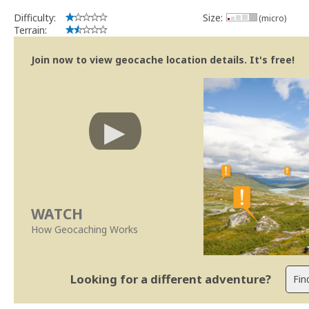
Se no local existe algum container, por favor recolha-o a fim de 
Difficulty:
Size:
(micro)
Abraço e obrigado,
Terrain:
SUp3rFM
Geocaching.com Volunteer Cache Reviewer
Join now to view geocache location details. It's free!
WATCH
How Geocaching Works
Looking for a different adventure?