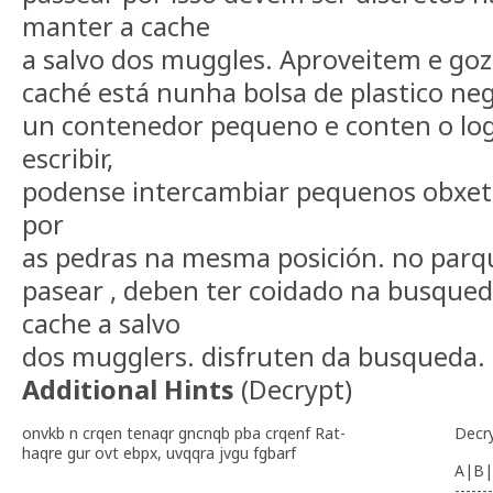
manter a cache
a salvo dos muggles. Aproveitem e goze
caché está nunha bolsa de plastico neg
un contenedor pequeno e conten o log
escribir,
podense intercambiar pequenos obxet
por
as pedras na mesma posición. no parq
pasear , deben ter coidado na busque
cache a salvo
dos mugglers. disfruten da busqueda.
Additional Hints
(
Decrypt
)
onvkb n crqen tenaqr gncnqb pba crqenf Rat-
Decr
haqre gur ovt ebpx, uvqqra jvgu fgbarf
A|B|
-------