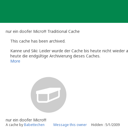
Skip
to
content
nur ein doofer Micro!!! Traditional Cache
This cache has been archived.
Kanne und Siki: Leider wurde der Cache bis heute nicht wieder 
heute die endgültige Archivierung dieses Caches.
Wenn du an dieser Stelle wieder einen Cache platzieren möchtes
More
Gruß,
Sanne
Kanne und Siki
(Official Geocaching.com Volunteer Reviewer)
Die Info-Seiten der deutschsprachigen Reviewer:
http://www.gc
nur ein doofer Micro!!!
A cache by
Babettechen
Message this owner
Hidden : 5/1/2009