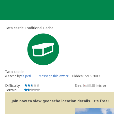
Skip
to
content
Tata castle Traditional Cache
Tata castle
A cache by
fa-peti
Message this owner
Hidden : 5/16/2009
Difficulty:
Size:
(micro)
Terrain:
Join now to view geocache location details. It's free!