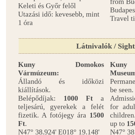
from Bu
Keleti és Győr felől
Budapes
Utazási idő: kevesebb, mint
Travel t
1 óra
Látnivalók / Sight
Kuny Domokos
Kuny 
Vármúzeum:
Museu
Állandó és időközi
Permane
kiállítások.
be seen.
Belépődíjak:
1000 Ft
a
Admissi
teljesárú, gyerekek a felét
for adu
fizetik. A fotójegy ára
1500
children
Ft
.
up to
15
N47° 38.924' E018° 19.148'
N47° 38