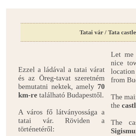
Tatai vár / Tata castle
Let me 
nice to
Ezzel a ládával a tatai várat
locati
és az Öreg-tavat szeretném
from Bu
bemutatni nektek, amely
70
km-re
található Budapesttől.
The main
the
cast
A város fő látványossága a
tatai vár. Röviden a
The ca
történetéről:
Sigism