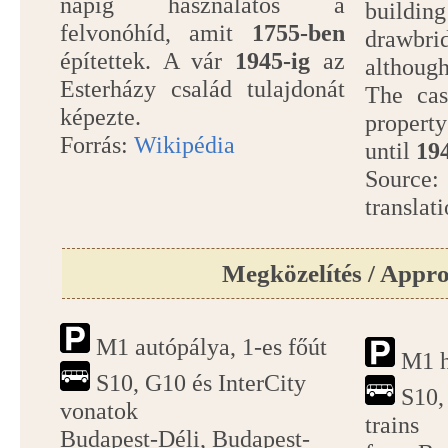
napig használatos a
buildin
felvonóhíd, amit
1755-ben
drawbri
építettek. A vár
1945-ig
az
although
Esterházy család tulajdonát
The cas
képezte.
property
Forrás:
Wikipédia
until
19
Source
translati
Megközelítés / Appr
M1 autópálya, 1-es főút
M1 h
S10, G10 és InterCity
S10, 
vonatok
trains
Budapest-Déli, Budapest-