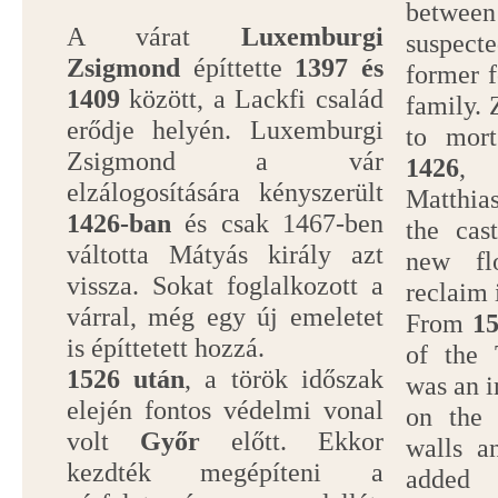
betwee
A várat
Luxemburgi
suspec
Zsigmond
építtette
1397 és
former f
1409
között, a Lackfi család
family.
erődje helyén. Luxemburgi
to mort
Zsigmond a vár
1426
, 
elzálogosítására kényszerült
Matthia
1426-ban
és csak 1467-ben
the cas
váltotta Mátyás király azt
new fl
vissza. Sokat foglalkozott a
reclaim 
várral, még egy új emeletet
From
1
is építtetett hozzá.
of the 
1526 után
, a török időszak
was an i
elején fontos védelmi vonal
on the
volt
Győr
előtt. Ekkor
walls a
kezdték megépíteni a
added 