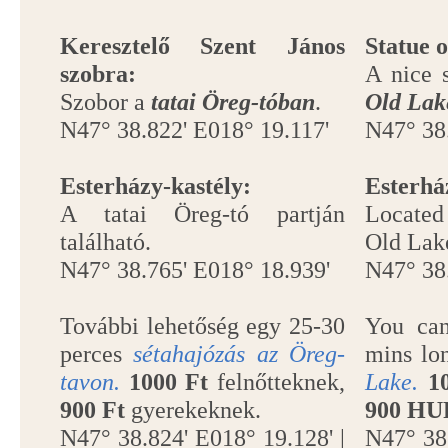
Keresztelő Szent János
Statue o
szobra:
A nice s
Szobor a
tatai Öreg-tóban
.
Old Lak
N47° 38.822' E018° 19.117'
N47° 38.
Esterházy-kastély:
Esterhá
A tatai Öreg-tó partján
Located
található.
Old Lak
N47° 38.765' E018° 18.939'
N47° 38
További lehetőség egy 25-30
You can
perces
sétahajózás az Öreg-
mins l
tavon.
1000 Ft
felnőtteknek,
Lake.
1
900 Ft
gyerekeknek.
900 HU
N47° 38.824' E018° 19.128' |
N47° 38.