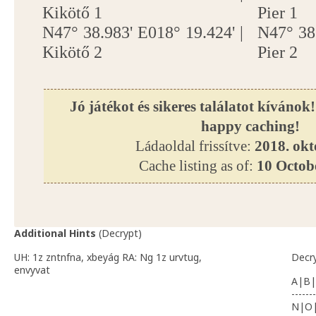
Kikötő 1
Pier 1
N47° 38.983' E018° 19.424' |
N47° 38.
Kikötő 2
Pier 2
Jó játékot és sikeres találatot kívánok
happy caching!
Ládaoldal frissítve:
2018. okt
Cache listing as of:
10 Octob
Additional Hints
(
Decrypt
)
UH: 1z zntnfna, xbeyág RA: Ng 1z urvtug,
Decr
envyvat
A|B|
-------
N|O