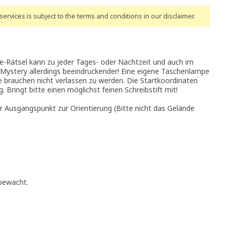
ervices is subject to the terms and conditions
in our disclaimer
.
Rätsel kann zu jeder Tages- oder Nachtzeit und auch im
 Mystery allerdings beeindruckender! Eine eigene Taschenlampe
ge brauchen nicht verlassen zu werden. Die Startkoordinaten
g. Bringt bitte einen möglichst feinen Schreibstift mit!
ler Ausgangspunkt zur Orientierung (Bitte nicht das Gelände
 bewacht.