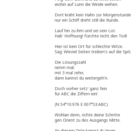
wohin auf Lunn die Winde wehen.
Dort kräht kein Hahn zur Morgenstunde
nur ein Schiff dreht still die Runde.
Lauf hin zu ihm und sei sein Lot.
Hab' Hoffnung! Fürchte nicht den Tod!
Hier ist kein Ort für schlechte Witze.
Sag: Wieviel Seiten treiben's auf die Spi
Die Lösungszahl
nimm mal:
mit 3 mal zehn;
dann kannst du weitergeh'n.
Doch vorher setz' ganz fein
für ABC die Ziffern ein!
(N 54°10.976 E 007°53.ABC)
Wohlan denn, richte deine Schritte
gen Orient zu des Ausgangs Mitte.
An diesem Orte kannst du lesen,