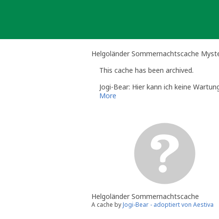
Skip
to
content
Helgoländer Sommernachtscache Myst
This cache has been archived.
Jogi-Bear: Hier kann ich keine Wartu
More
Helgoländer Sommernachtscache
A cache by
Jogi-Bear - adoptiert von Aestiva