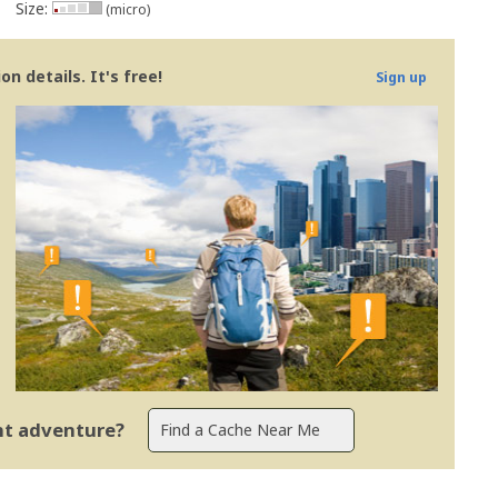
Size:
(micro)
n details. It's free!
Sign up
ent adventure?