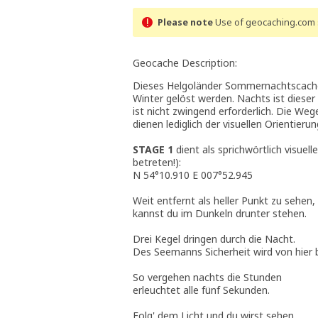
Please note
Use of geocaching.com s
Geocache Description:
Dieses Helgoländer Sommernachtscache-
Winter gelöst werden. Nachts ist dieser
ist nicht zwingend erforderlich. Die We
dienen lediglich der visuellen Orientierun
STAGE 1
dient als sprichwörtlich visuel
betreten!):
N 54°10.910 E 007°52.945
Weit entfernt als heller Punkt zu sehen,
kannst du im Dunkeln drunter stehen.
Drei Kegel dringen durch die Nacht.
Des Seemanns Sicherheit wird von hier
So vergehen nachts die Stunden
erleuchtet alle fünf Sekunden.
Folg' dem Licht und du wirst sehen