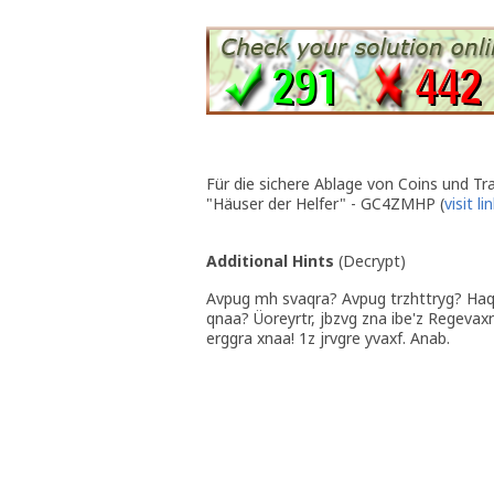
Für die sichere Ablage von Coins und Tr
"Häuser der Helfer" - GC4ZMHP (
visit li
Additional Hints
(
Decrypt
)
Avpug mh svaqra? Avpug trzhttryg? Haq
qnaa? Üoreyrtr, jbzvg zna ibe'z Regevax
erggra xnaa! 1z jrvgre yvaxf. Anab.