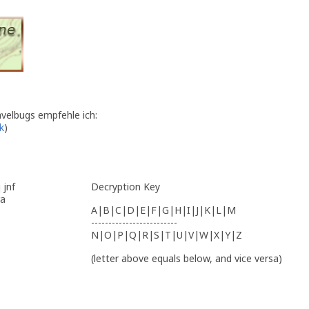
avelbugs empfehle ich:
nk
)
 jnf
Decryption Key
ra
A|B|C|D|E|F|G|H|I|J|K|L|M
-------------------------
N|O|P|Q|R|S|T|U|V|W|X|Y|Z
(letter above equals below, and vice versa)