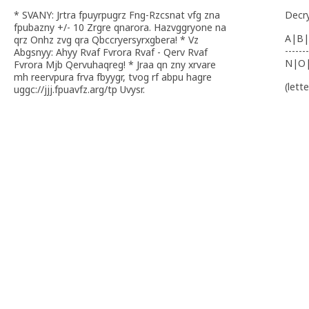
* SVANY: Jrtra fpuyrpugrz Fng-Rzcsnat vfg zna
Decr
fpubazny +/- 10 Zrgre qnarora. Hazvggryone na
A|B|
qrz Onhz zvg qra Qbccryersyrxgbera! * Vz
-------
Abgsnyy: Ahyy Rvaf Fvrora Rvaf - Qerv Rvaf
N|O
Fvrora Mjb Qervuhaqreg! * Jraa qn zny xrvare
mh reervpura frva fbyygr, tvog rf abpu hagre
(lett
uggc://jjj.fpuavfz.arg/tp Uvysr.