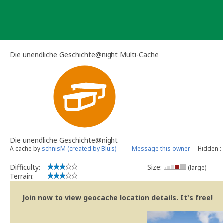
Skip
to
content
Die unendliche Geschichte@night Multi-Cache
Die unendliche Geschichte@night
A cache by
schnisM (created by Blu:s)
Message this owner
Hidden :
Difficulty:
Size:
(large)
Terrain:
Join now to view geocache location details. It's free!